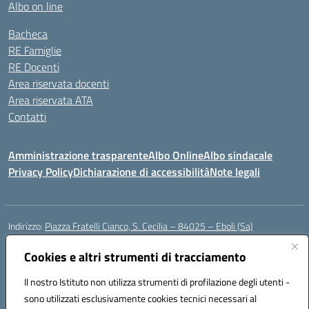
Albo on line
Bacheca
RE Famiglie
RE Docenti
Area riservata docenti
Area riservata ATA
Contatti
Amministrazione trasparente
Albo Online
Albo sindacale
Privacy Policy
Dichiarazione di accessibilità
Note legali
Indirizzo:
Piazza Fratelli Cianco, S. Cecilia – 84025 – Eboli (Sa)
Centralino:
0828601799
Email:
saic81900c@istruzione.it
Posta elettronica certificata (PEC):
Cookies e altri strumenti di tracciamento
saic81900c@pec.istruzione.it
Codice fiscale: 91028680659
Il nostro Istituto non utilizza strumenti di profilazione degli utenti -
Codice meccanografico:
SAIC81900C
sono utilizzati esclusivamente cookies tecnici necessari al