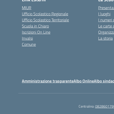
MIUR
Presenta
Ufficio Scolastico Regionale
I luoghi
Ufficio Scolastico Territoriale
I numeri 
Scuola in Chiaro
Le carte 
Iscrizioni On Line
Organizz
Invalsi
La storia
Comune
Amministrazione trasparente
Albo Online
Albo sindac
Centralino:
082860179