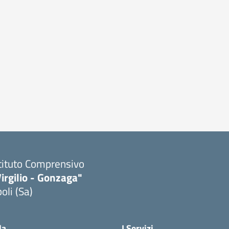
tituto Comprensivo
irgilio - Gonzaga"
oli (Sa)
Visita la pagina iniziale della scuola
la
I Servizi