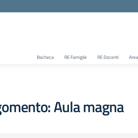
Bacheca
RE Famiglie
RE Docenti
Area
gomento: Aula magna