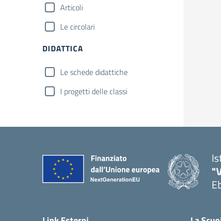
Articoli
Le circolari
DIDATTICA
Le schede didattiche
I progetti delle classi
Is
"V
Eb
— 
Link Esterni
La Scuo