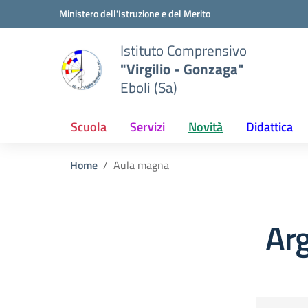
Vai ai contenuti
Vai al menu di navigazione
Vai al footer
Ministero dell'Istruzione e del Merito
Istituto Comprensivo
"Virgilio - Gonzaga"
Eboli (Sa)
Scuola
Servizi
Novità
Didattica
Home
Aula magna
Ar