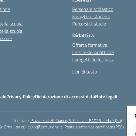
zione
Personale scolastico
Famiglie e studenti
della scuola
Percorsi di studio
della scuola
Didattica
azione
Offerta formativa
Le schede didattiche
I progetti delle classi
Libri di testo
ale
Privacy Policy
Dichiarazione di accessibilità
Note legali
Indirizzo:
Piazza Fratelli Cianco, S. Cecilia – 84025 – Eboli (Sa)
9
Email:
saic81900c@istruzione.it
Posta elettronica certificata (PEC):
saic8