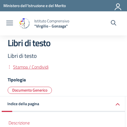
Vai ai contenuti
Vai al menu di navigazione
Vai al footer
Ministero dell'Istruzione e del Merito
Istituto Comprensivo
"Virgilio - Gonzaga"
Libri di testo
Libri di testo
Stampa / Condividi
Tipologia
Documento Generico
Indice della pagina
Descrizione