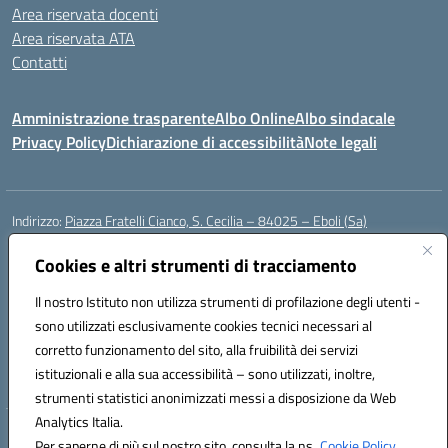
Area riservata docenti
Area riservata ATA
Contatti
Amministrazione trasparente
Albo Online
Albo sindacale
Privacy Policy
Dichiarazione di accessibilità
Note legali
Indirizzo:
Piazza Fratelli Cianco, S. Cecilia – 84025 – Eboli (Sa)
Centralino:
0828601799
Email:
saic81900c@istruzione.it
Posta elettronica certificata (PEC):
Cookies e altri strumenti di tracciamento
saic81900c@pec.istruzione.it
Codice fiscale: 91028680659
Il nostro Istituto non utilizza strumenti di profilazione degli utenti -
Codice meccanografico:
SAIC81900C
sono utilizzati esclusivamente cookies tecnici necessari al
Codice Indice delle Pubbliche Amministrazioni (IPA): istsc_saic81900c
corretto funzionamento del sito, alla fruibilità dei servizi
Codice unico di fatturazione (CUF): UFWGMO
istituzionali e alla sua accessibilità – sono utilizzati, inoltre,
strumenti statistici anonimizzati messi a disposizione da Web
Analytics Italia.
Hosting & Powered by 3D Solution S.r.l.
Per saperne di più sul nostro sito, consulta la ns.
Cookie Policy.