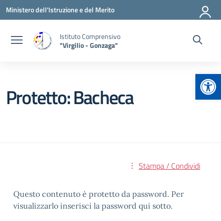
Vai ai contenuti
Vai al menu di navigazione
Vai al footer
Ministero dell'Istruzione e del Merito
Istituto Comprensivo
"Virgilio - Gonzaga"
Apr
Protetto: Bacheca
Stampa / Condividi
Questo contenuto è protetto da password. Per
visualizzarlo inserisci la password qui sotto.