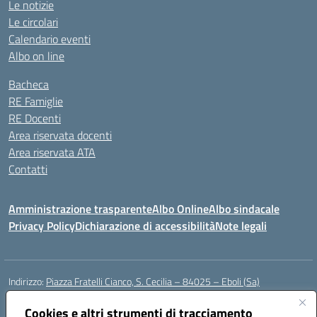
Le notizie
Le circolari
Calendario eventi
Albo on line
Bacheca
RE Famiglie
RE Docenti
Area riservata docenti
Area riservata ATA
Contatti
Amministrazione trasparente
Albo Online
Albo sindacale
Privacy Policy
Dichiarazione di accessibilità
Note legali
Indirizzo:
Piazza Fratelli Cianco, S. Cecilia – 84025 – Eboli (Sa)
Centralino:
0828601799
Email:
saic81900c@istruzione.it
Posta elettronica certificata (PEC):
Cookies e altri strumenti di tracciamento
saic81900c@pec.istruzione.it