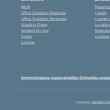
MIUR
Presenta
Ufficio Scolastico Regionale
I luoghi
Ufficio Scolastico Territoriale
I numeri 
Scuola in Chiaro
Le carte 
Iscrizioni On Line
Organizz
Invalsi
La storia
Comune
Amministrazione trasparente
Albo Online
Albo sindac
Centralino:
082860179