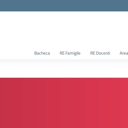
Bacheca
RE Famiglie
RE Docenti
Area