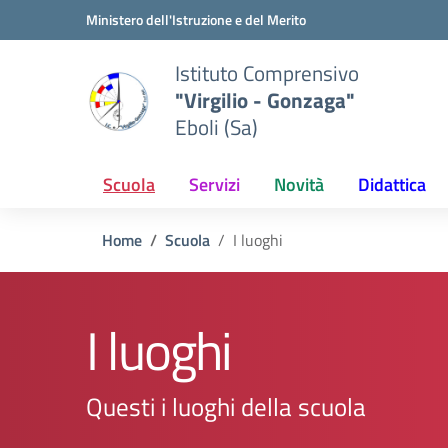
Vai ai contenuti
Vai al menu di navigazione
Vai al footer
Ministero dell'Istruzione e del Merito
Istituto Comprensivo
"Virgilio - Gonzaga"
Eboli (Sa)
Scuola
Servizi
Novità
Didattica
Home
Scuola
I luoghi
I luoghi
Questi i luoghi della scuola