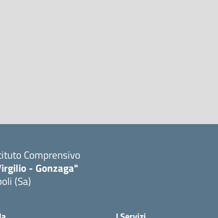
tituto Comprensivo
irgilio - Gonzaga"
oli (Sa)
Visita la pagina iniziale della scuola
la
I Servizi