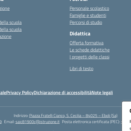
zione
Personale scolastico
Famiglie e studenti
della scuola
Percorsi di studio
della scuola
Didattica
azione
Offerta formativa
Le schede didattiche
I progetti delle classi
Libri di testo
ale
Privacy Policy
Dichiarazione di accessibilità
Note legali
Indirizzo:
Piazza Fratelli Cianco, S. Cecilia – 84025 – Eboli (Sa)
9
Email:
saic81900c@istruzione.it
Posta elettronica certificata (PEC):
saic8