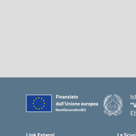
Is
"V
Eb
— 
Link Esterni
La Scuo