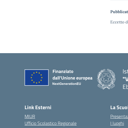
Pubblicat
Eccetto d
Is
"V
Eb
— 
Link Esterni
La Scuo
MIUR
Presenta
Ufficio Scolastico Regionale
I luoghi