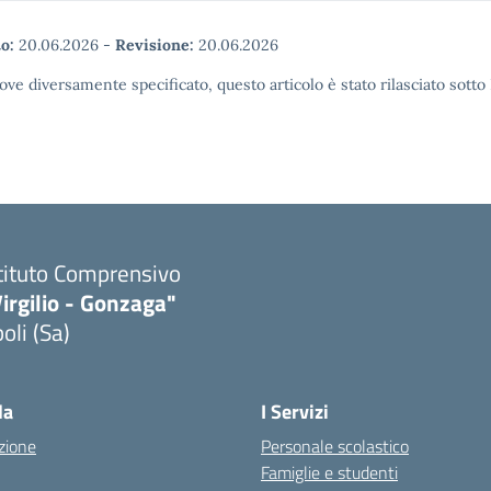
o:
20.06.2026
-
Revisione:
20.06.2026
ove diversamente specificato, questo articolo è stato rilasciato sott
tituto Comprensivo
irgilio - Gonzaga"
oli (Sa)
Visita la pagina iniziale della scuola
la
I Servizi
zione
Personale scolastico
Famiglie e studenti