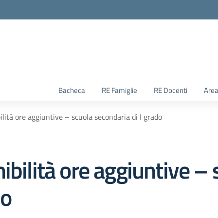
Bacheca
RE Famiglie
RE Docenti
Area
ilità ore aggiuntive – scuola secondaria di I grado
ibilità ore aggiuntive – 
do