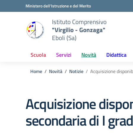
Vai ai contenuti
Vai al menu di navigazione
Vai al footer
Ministero dell'Istruzione e del Merito
Istituto Comprensivo
"Virgilio - Gonzaga"
Eboli (Sa)
Scuola
Servizi
Novità
Didattica
Home
Novità
Notizie
Acquisizione disponib
Acquisizione dispon
secondaria di I gra