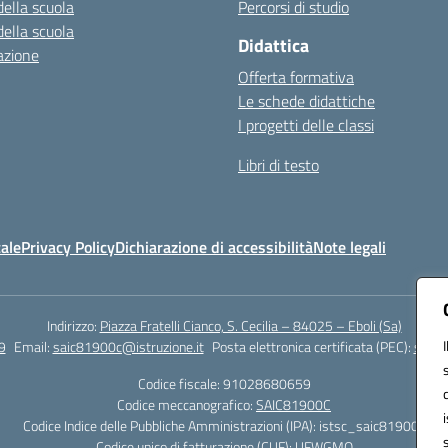
della scuola
Percorsi di studio
della scuola
Didattica
azione
Offerta formativa
Le schede didattiche
I progetti delle classi
Libri di testo
ale
Privacy Policy
Dichiarazione di accessibilità
Note legali
Indirizzo:
Piazza Fratelli Cianco, S. Cecilia – 84025 – Eboli (Sa)
9
Email:
saic81900c@istruzione.it
Posta elettronica certificata (PEC):
saic8
Codice fiscale: 91028680659
Codice meccanografico:
SAIC81900C
Codice Indice delle Pubbliche Amministrazioni (IPA): istsc_saic81900c
Codice unico di fatturazione (CUF): UFWGMO