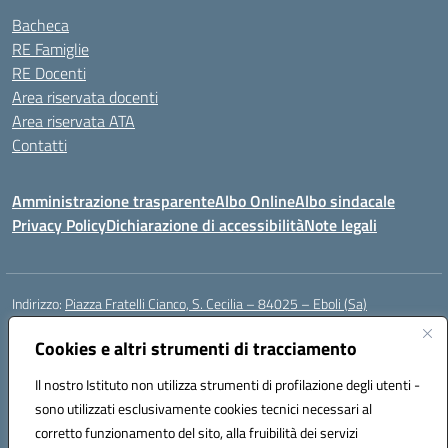
Bacheca
RE Famiglie
RE Docenti
Area riservata docenti
Area riservata ATA
Contatti
Amministrazione trasparente
Albo Online
Albo sindacale
Privacy Policy
Dichiarazione di accessibilità
Note legali
Indirizzo:
Piazza Fratelli Cianco, S. Cecilia – 84025 – Eboli (Sa)
Centralino:
0828601799
Email:
saic81900c@istruzione.it
Posta elettronica certificata (PEC):
Cookies e altri strumenti di tracciamento
saic81900c@pec.istruzione.it
Codice fiscale: 91028680659
Il nostro Istituto non utilizza strumenti di profilazione degli utenti -
Codice meccanografico:
SAIC81900C
sono utilizzati esclusivamente cookies tecnici necessari al
Codice Indice delle Pubbliche Amministrazioni (IPA): istsc_saic81900c
corretto funzionamento del sito, alla fruibilità dei servizi
Codice unico di fatturazione (CUF): UFWGMO