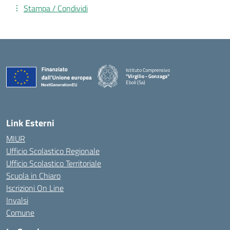
Stampa / Condividi
Istituto Comprensivo
"Virgilio - Gonzaga"
Eboli (Sa)
— Visita la pagina iniziale della scuola
Link Esterni
MIUR
Ufficio Scolastico Regionale
Ufficio Scolastico Territoriale
Scuola in Chiaro
Iscrizioni On Line
Invalsi
Comune