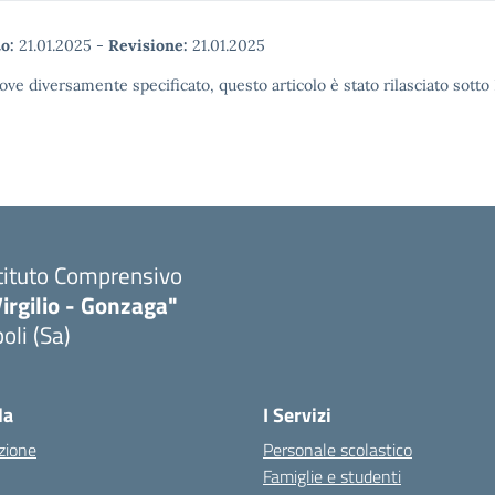
o:
21.01.2025
-
Revisione:
21.01.2025
ove diversamente specificato, questo articolo è stato rilasciato sott
tituto Comprensivo
irgilio - Gonzaga"
oli (Sa)
Visita la pagina iniziale della scuola
la
I Servizi
zione
Personale scolastico
Famiglie e studenti