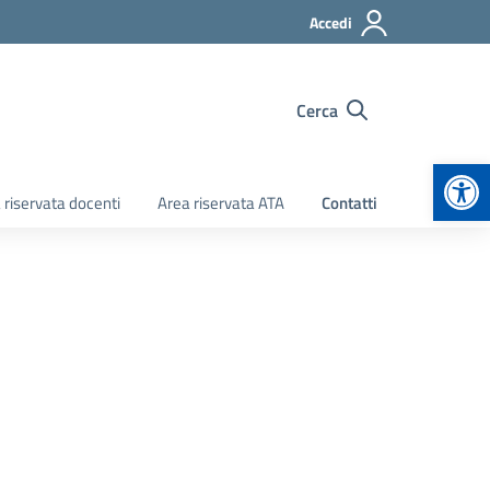
Accedi
Cerca
Apr
 riservata docenti
Area riservata ATA
Contatti