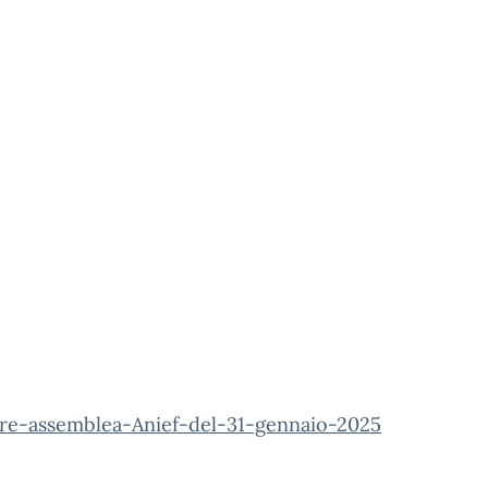
are-assemblea-Anief-del-31-gennaio-2025