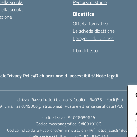
della scuola
Percorsi di studio
della scuola
Didattica
azione
Offerta formativa
Le schede didattiche
I progetti delle classi
Libri di testo
ale
Privacy Policy
Dichiarazione di accessibilità
Note legali
Indirizzo:
Piazza Fratelli Cianco, S. Cecilia – 84025 – Eboli (Sa)
9
Email:
saic81900c@istruzione.it
Posta elettronica certificata (PEC):
saic8
Codice fiscale: 91028680659
Codice meccanografico:
SAIC81900C
Codice Indice delle Pubbliche Amministrazioni (IPA): istsc_saic81900c
Codice unico di fatturazione (CUF): UFWGMO