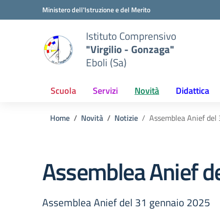
Vai ai contenuti
Vai al menu di navigazione
Vai al footer
Ministero dell'Istruzione e del Merito
Istituto Comprensivo
"Virgilio - Gonzaga"
Eboli (Sa)
Scuola
Servizi
Novità
Didattica
Home
Novità
Notizie
Assemblea Anief del
Assemblea Anief d
Assemblea Anief del 31 gennaio 2025