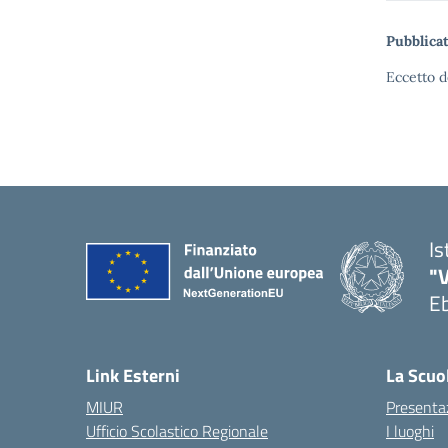
Pubblicat
Eccetto d
Is
"V
Eb
— 
Link Esterni
La Scuo
MIUR
Presenta
Ufficio Scolastico Regionale
I luoghi