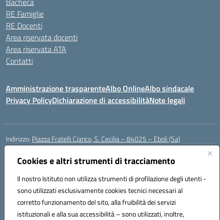
Bacheca
RE Famiglie
RE Docenti
Area riservata docenti
Area riservata ATA
Contatti
Amministrazione trasparente
Albo Online
Albo sindacale
Privacy Policy
Dichiarazione di accessibilità
Note legali
Indirizzo:
Piazza Fratelli Cianco, S. Cecilia – 84025 – Eboli (Sa)
Centralino:
0828601799
Email:
saic81900c@istruzione.it
Posta elettronica certificata (PEC):
Cookies e altri strumenti di tracciamento
saic81900c@pec.istruzione.it
Codice fiscale: 91028680659
Il nostro Istituto non utilizza strumenti di profilazione degli utenti -
Codice meccanografico:
SAIC81900C
sono utilizzati esclusivamente cookies tecnici necessari al
Codice Indice delle Pubbliche Amministrazioni (IPA): istsc_saic81900c
corretto funzionamento del sito, alla fruibilità dei servizi
Codice unico di fatturazione (CUF): UFWGMO
istituzionali e alla sua accessibilità – sono utilizzati, inoltre,