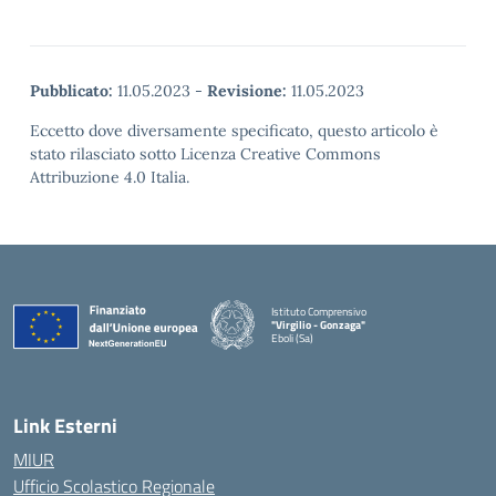
Pubblicato:
11.05.2023
-
Revisione:
11.05.2023
Eccetto dove diversamente specificato, questo articolo è
stato rilasciato sotto Licenza Creative Commons
Attribuzione 4.0 Italia.
Istituto Comprensivo
"Virgilio - Gonzaga"
Eboli (Sa)
— Visita la pagina iniziale della scuola
Link Esterni
MIUR
Ufficio Scolastico Regionale