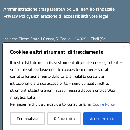
Amministrazione trasparente
Albo Online
Albo sindacale
Privacy Policy
Dichiarazione di accessibilità
Note legali
Indirizzo:
Piazza Fratelli Cianco, S. Cecilia – 84025 – Eboli (Sa)
Centralino:
0828601799
Email:
saic81900c@istruzione.it
Cookies e altri strumenti di tracciamento
Posta elettronica certificata (PEC):
saic81900c@pec.istruzione.it
Codice fiscale: 91028680659
Il nostro Istituto non utilizza strumenti di profilazione degli utenti -
Codice meccanografico:
SAIC81900C
sono utilizzati esclusivamente cookies tecnici necessari al
Codice Indice delle Pubbliche Amministrazioni (IPA): istsc_saic81900c
corretto funzionamento del sito, alla fruibilità dei servizi
Codice unico di fatturazione (CUF): UFWGMO
istituzionali e alla sua accessibilità – sono utilizzati, inoltre,
strumenti statistici anonimizzati messi a disposizione da Web
Analytics Italia.
Hosting & Powered by 3D Solution S.r.l.
Per saperne di più sul nostro sito, consulta la ns.
Cookie Policy.
Concept & Design by Designers Italia
Personalizza
Rifiuta tutto
Accettare tutto