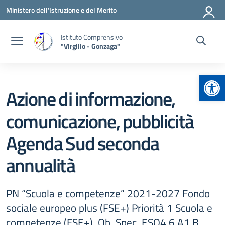
Vai ai contenuti
Vai al menu di navigazione
Vai al footer
Ministero dell'Istruzione e del Merito
Istituto Comprensivo
"Virgilio - Gonzaga"
Apr
Azione di informazione,
comunicazione, pubblicità
Agenda Sud seconda
annualità
PN “Scuola e competenze” 2021-2027 Fondo
sociale europeo plus (FSE+) Priorità 1 Scuola e
competenze (FSE+), Ob. Spec. ESO4.6.A1.B,