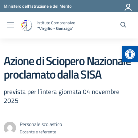
Vai ai contenuti
Vai al menu di navigazione
Vai al footer
Ministero dell'Istruzione e del Merito
Istituto Comprensivo
"Virgilio - Gonzaga"
Apr
Azione di Sciopero Nazionale
proclamato dalla SISA
prevista per l’intera giornata 04 novembre
2025
Personale scolastico
Docente e referente