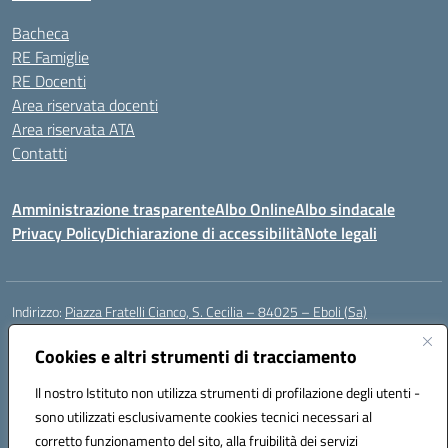
Bacheca
RE Famiglie
RE Docenti
Area riservata docenti
Area riservata ATA
Contatti
Amministrazione trasparente
Albo Online
Albo sindacale
Privacy Policy
Dichiarazione di accessibilità
Note legali
Indirizzo:
Piazza Fratelli Cianco, S. Cecilia – 84025 – Eboli (Sa)
Centralino:
0828601799
Email:
saic81900c@istruzione.it
Posta elettronica certificata (PEC):
Cookies e altri strumenti di tracciamento
saic81900c@pec.istruzione.it
Codice fiscale: 91028680659
Il nostro Istituto non utilizza strumenti di profilazione degli utenti -
Codice meccanografico:
SAIC81900C
sono utilizzati esclusivamente cookies tecnici necessari al
Codice Indice delle Pubbliche Amministrazioni (IPA): istsc_saic81900c
corretto funzionamento del sito, alla fruibilità dei servizi