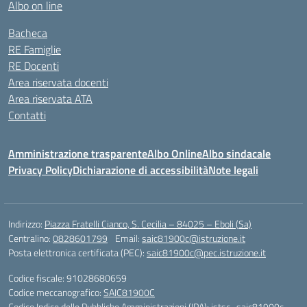
Albo on line
Bacheca
RE Famiglie
RE Docenti
Area riservata docenti
Area riservata ATA
Contatti
Amministrazione trasparente
Albo Online
Albo sindacale
Privacy Policy
Dichiarazione di accessibilità
Note legali
Indirizzo:
Piazza Fratelli Cianco, S. Cecilia – 84025 – Eboli (Sa)
Centralino:
0828601799
Email:
saic81900c@istruzione.it
Posta elettronica certificata (PEC):
saic81900c@pec.istruzione.it
Codice fiscale: 91028680659
Codice meccanografico:
SAIC81900C
Codice Indice delle Pubbliche Amministrazioni (IPA): istsc_saic81900c