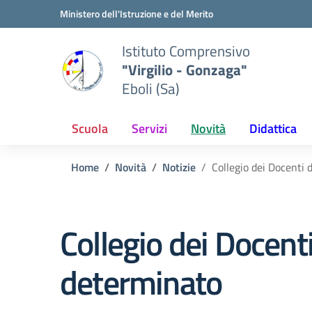
Vai ai contenuti
Vai al menu di navigazione
Vai al footer
Ministero dell'Istruzione e del Merito
Istituto Comprensivo
"Virgilio - Gonzaga"
Eboli (Sa)
Scuola
Servizi
Novità
Didattica
Home
Novità
Notizie
Collegio dei Docenti 
Collegio dei Docent
determinato