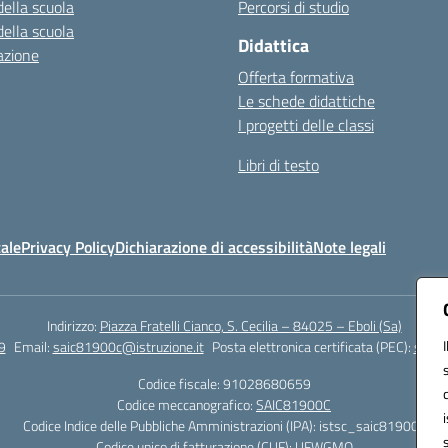
della scuola
Percorsi di studio
della scuola
Didattica
azione
Offerta formativa
Le schede didattiche
I progetti delle classi
Libri di testo
ale
Privacy Policy
Dichiarazione di accessibilità
Note legali
Indirizzo:
Piazza Fratelli Cianco, S. Cecilia – 84025 – Eboli (Sa)
9
Email:
saic81900c@istruzione.it
Posta elettronica certificata (PEC):
saic8
Codice fiscale: 91028680659
Codice meccanografico:
SAIC81900C
Codice Indice delle Pubbliche Amministrazioni (IPA): istsc_saic81900c
Codice unico di fatturazione (CUF): UFWGMO