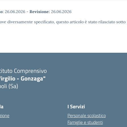
o:
26.06.2026
-
Revisione:
26.06.2026
ove diversamente specificato, questo articolo è stato rilasciato sott
tituto Comprensivo
irgilio - Gonzaga"
oli (Sa)
Visita la pagina iniziale della scuola
la
I Servizi
zione
Personale scolastico
Famiglie e studenti