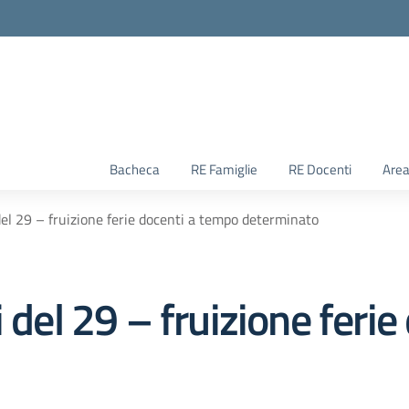
Bacheca
RE Famiglie
RE Docenti
Area
del 29 – fruizione ferie docenti a tempo determinato
i del 29 – fruizione feri