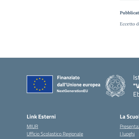
Pubblicat
Eccetto d
Is
"V
Eb
— 
Link Esterni
La Scuo
MIUR
Presenta
Ufficio Scolastico Regionale
I luoghi