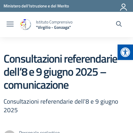
Vai ai contenuti
Vai al menu di navigazione
Vai al footer
Ministero dell'Istruzione e del Merito
Istituto Comprensivo
"Virgilio - Gonzaga"
Apr
Consultazioni referendarie
dell’8 e 9 giugno 2025 –
comunicazione
Consultazioni referendarie dell’8 e 9 giugno
2025
Personale scolastico