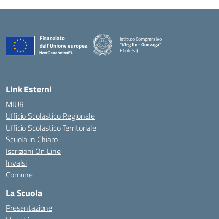
Istituto Comprensivo
"Virgilio - Gonzaga"
Eboli (Sa)
— Visita la pagina iniziale della scuola
Link Esterni
MIUR
Ufficio Scolastico Regionale
Ufficio Scolastico Territoriale
Scuola in Chiaro
Iscrizioni On Line
Invalsi
Comune
La Scuola
Presentazione