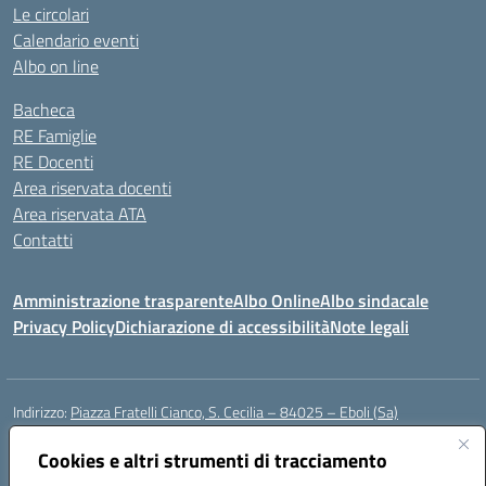
Le circolari
Calendario eventi
Albo on line
Bacheca
RE Famiglie
RE Docenti
Area riservata docenti
Area riservata ATA
Contatti
Amministrazione trasparente
Albo Online
Albo sindacale
Privacy Policy
Dichiarazione di accessibilità
Note legali
Indirizzo:
Piazza Fratelli Cianco, S. Cecilia – 84025 – Eboli (Sa)
Centralino:
0828601799
Email:
saic81900c@istruzione.it
Posta elettronica certificata (PEC):
Cookies e altri strumenti di tracciamento
saic81900c@pec.istruzione.it