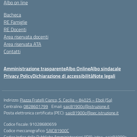
Albo on line
Bacheca
RE Famiglie
RE Docenti
Area riservata docenti
Area riservata ATA
Contatti
Amministrazione trasparente
Albo Online
Albo sindacale
Privacy Policy
Dichiarazione di accessibilità
Note legali
Indirizzo:
Piazza Fratelli Cianco, S. Cecilia – 84025 – Eboli (Sa)
Centralino:
0828601799
Email:
saic81900c@istruzione.it
Posta elettronica certificata (PEC):
saic81900c@pec.istruzione.it
Codice fiscale: 91028680659
Codice meccanografico:
SAIC81900C
Codice Indice delle Pubbliche Amministrazioni (IPA): istsc_saic81900c