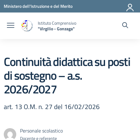
Vai ai contenuti
Vai al menu di navigazione
Vai al footer
Ministero dell'Istruzione e del Merito
Istituto Comprensivo
"Virgilio - Gonzaga"
Continuità didattica su posti
di sostegno – a.s.
2026/2027
art. 13 O.M. n. 27 del 16/02/2026
Personale scolastico
Docente e referente