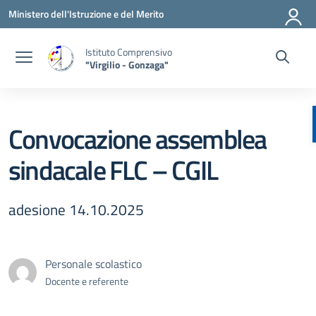
Vai ai contenuti
Vai al menu di navigazione
Vai al footer
Ministero dell'Istruzione e del Merito
Istituto Comprensivo
"Virgilio - Gonzaga"
Convocazione assemblea
sindacale FLC – CGIL
adesione 14.10.2025
Personale scolastico
Docente e referente