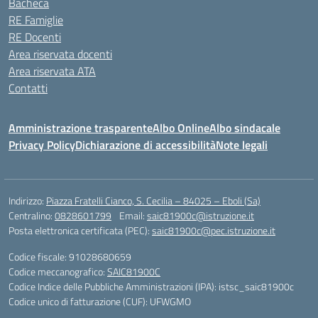
Bacheca
RE Famiglie
RE Docenti
Area riservata docenti
Area riservata ATA
Contatti
Amministrazione trasparente
Albo Online
Albo sindacale
Privacy Policy
Dichiarazione di accessibilità
Note legali
Indirizzo:
Piazza Fratelli Cianco, S. Cecilia – 84025 – Eboli (Sa)
Centralino:
0828601799
Email:
saic81900c@istruzione.it
Posta elettronica certificata (PEC):
saic81900c@pec.istruzione.it
Codice fiscale: 91028680659
Codice meccanografico:
SAIC81900C
Codice Indice delle Pubbliche Amministrazioni (IPA): istsc_saic81900c
Codice unico di fatturazione (CUF): UFWGMO