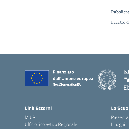
Pubblicat
Eccetto d
Is
"V
Eb
— 
Link Esterni
La Scuo
MIUR
Presenta
Ufficio Scolastico Regionale
I luoghi