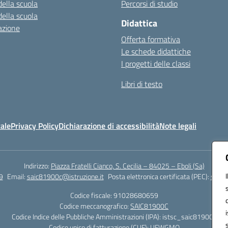
della scuola
Percorsi di studio
della scuola
Didattica
azione
Offerta formativa
Le schede didattiche
I progetti delle classi
Libri di testo
ale
Privacy Policy
Dichiarazione di accessibilità
Note legali
Indirizzo:
Piazza Fratelli Cianco, S. Cecilia – 84025 – Eboli (Sa)
9
Email:
saic81900c@istruzione.it
Posta elettronica certificata (PEC):
saic8
Codice fiscale: 91028680659
Codice meccanografico:
SAIC81900C
Codice Indice delle Pubbliche Amministrazioni (IPA): istsc_saic81900c
Codice unico di fatturazione (CUF): UFWGMO