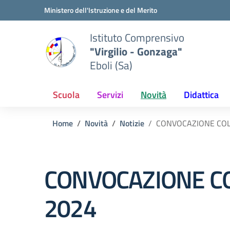
Vai ai contenuti
Vai al menu di navigazione
Vai al footer
Ministero dell'Istruzione e del Merito
Istituto Comprensivo
"Virgilio - Gonzaga"
Eboli (Sa)
Scuola
Servizi
Novità
Didattica
Home
Novità
Notizie
CONVOCAZIONE COL
CONVOCAZIONE CO
2024