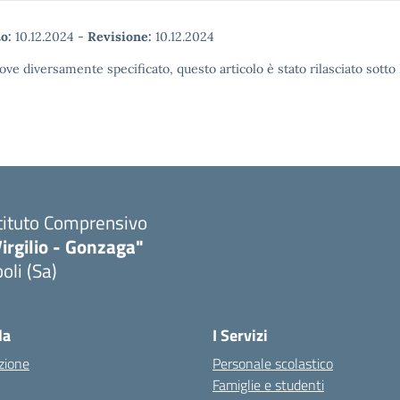
o:
10.12.2024
-
Revisione:
10.12.2024
ove diversamente specificato, questo articolo è stato rilasciato sott
tituto Comprensivo
irgilio - Gonzaga"
oli (Sa)
Visita la pagina iniziale della scuola
la
I Servizi
zione
Personale scolastico
Famiglie e studenti