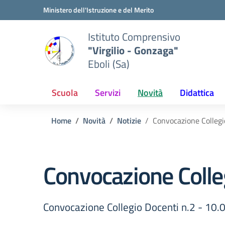
Vai ai contenuti
Vai al menu di navigazione
Vai al footer
Ministero dell'Istruzione e del Merito
Istituto Comprensivo
"Virgilio - Gonzaga"
Eboli (Sa)
Scuola
Servizi
Novità
Didattica
Home
Novità
Notizie
Convocazione Collegi
Convocazione Colle
Convocazione Collegio Docenti n.2 - 10