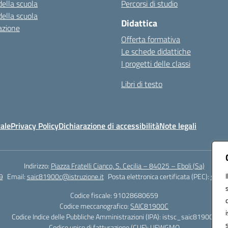
della scuola
Percorsi di studio
della scuola
Didattica
azione
Offerta formativa
Le schede didattiche
I progetti delle classi
Libri di testo
ale
Privacy Policy
Dichiarazione di accessibilità
Note legali
Indirizzo:
Piazza Fratelli Cianco, S. Cecilia – 84025 – Eboli (Sa)
9
Email:
saic81900c@istruzione.it
Posta elettronica certificata (PEC):
saic8
Codice fiscale: 91028680659
Codice meccanografico:
SAIC81900C
Codice Indice delle Pubbliche Amministrazioni (IPA): istsc_saic81900c
Codice unico di fatturazione (CUF): UFWGMO