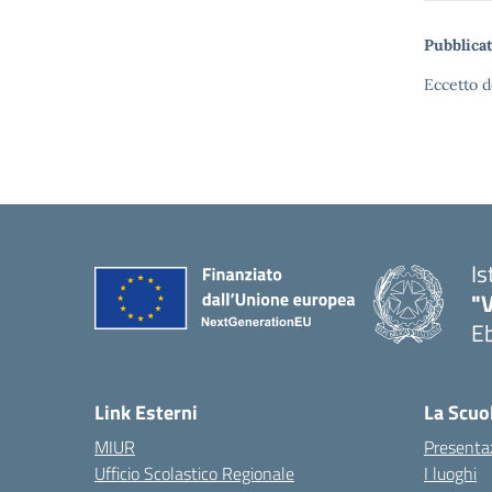
Pubblicat
Eccetto d
Is
"V
Eb
— 
Link Esterni
La Scuo
MIUR
Presenta
Ufficio Scolastico Regionale
I luoghi