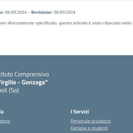
o:
06.09.2024
-
Revisione:
06.09.2024
ove diversamente specificato, questo articolo è stato rilasciato sott
tituto Comprensivo
irgilio - Gonzaga"
oli (Sa)
Visita la pagina iniziale della scuola
la
I Servizi
zione
Personale scolastico
Famiglie e studenti