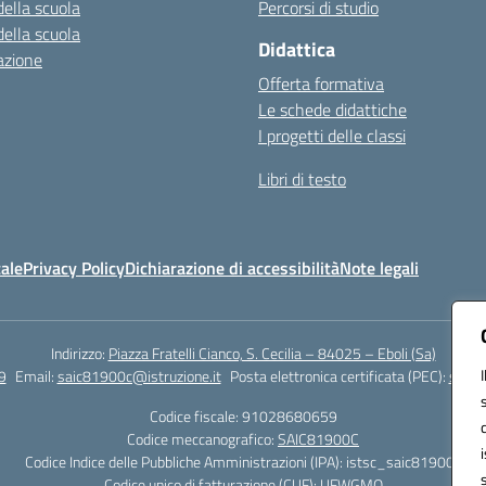
della scuola
Percorsi di studio
della scuola
Didattica
azione
Offerta formativa
Le schede didattiche
I progetti delle classi
Libri di testo
ale
Privacy Policy
Dichiarazione di accessibilità
Note legali
Indirizzo:
Piazza Fratelli Cianco, S. Cecilia – 84025 – Eboli (Sa)
9
Email:
saic81900c@istruzione.it
Posta elettronica certificata (PEC):
saic8
Codice fiscale: 91028680659
Codice meccanografico:
SAIC81900C
Codice Indice delle Pubbliche Amministrazioni (IPA): istsc_saic81900c
Codice unico di fatturazione (CUF): UFWGMO