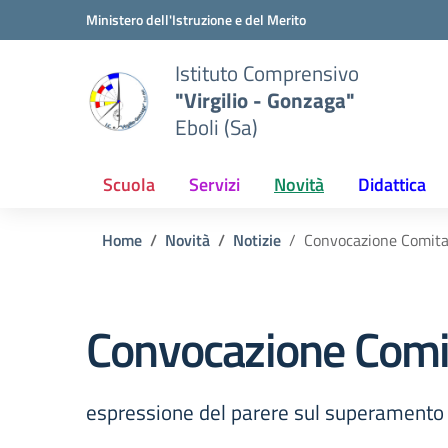
Vai ai contenuti
Vai al menu di navigazione
Vai al footer
Ministero dell'Istruzione e del Merito
Istituto Comprensivo
"Virgilio - Gonzaga"
Eboli (Sa)
Scuola
Servizi
Novità
Didattica
Home
Novità
Notizie
Convocazione Comitat
Convocazione Comit
espressione del parere sul superamento 