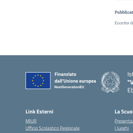
Pubblicat
Eccetto d
Is
"V
Eb
— 
Link Esterni
La Scuo
MIUR
Presenta
Ufficio Scolastico Regionale
I luoghi