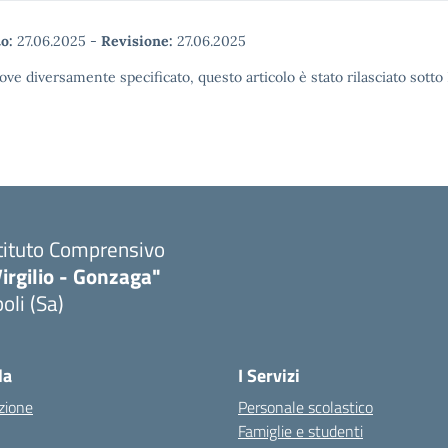
o:
27.06.2025
-
Revisione:
27.06.2025
ove diversamente specificato, questo articolo è stato rilasciato sott
tituto Comprensivo
irgilio - Gonzaga"
oli (Sa)
Visita la pagina iniziale della scuola
la
I Servizi
zione
Personale scolastico
Famiglie e studenti