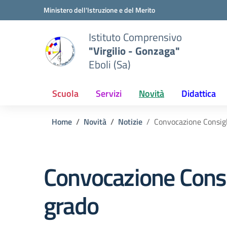
Vai ai contenuti
Vai al menu di navigazione
Vai al footer
Ministero dell'Istruzione e del Merito
Istituto Comprensivo
"Virgilio - Gonzaga"
Eboli (Sa)
Scuola
Servizi
Novità
Didattica
Home
Novità
Notizie
Convocazione Consigli
Convocazione Consig
grado