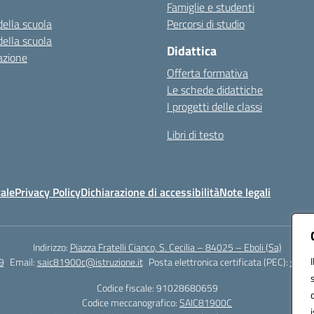
Famiglie e studenti
della scuola
Percorsi di studio
della scuola
Didattica
azione
Offerta formativa
Le schede didattiche
I progetti delle classi
Libri di testo
ale
Privacy Policy
Dichiarazione di accessibilità
Note legali
Indirizzo:
Piazza Fratelli Cianco, S. Cecilia – 84025 – Eboli (Sa)
9
Email:
saic81900c@istruzione.it
Posta elettronica certificata (PEC):
saic8
Codice fiscale: 91028680659
Codice meccanografico:
SAIC81900C