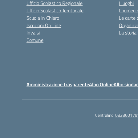
Ufficio Scolastico Regionale
I luoghi
Ufficio Scolastico Territoriale
I numeri 
Scuola in Chiaro
Le carte 
Iscrizioni On Line
Organizz
Invalsi
La storia
Comune
Amministrazione trasparente
Albo Online
Albo sindac
Centralino:
082860179