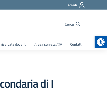
Accedi
Cerca
Apr
 riservata docenti
Area riservata ATA
Contatti
condaria di I