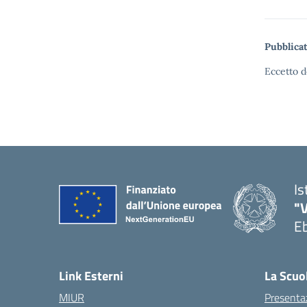
Pubblicat
Eccetto d
Is
"V
Eb
— 
Link Esterni
La Scuo
MIUR
Presenta