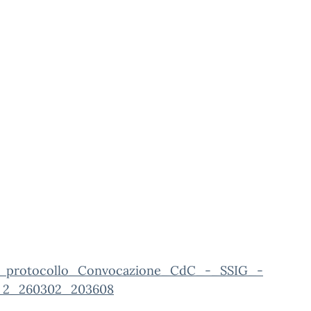
_protocollo_Convocazione_CdC_-_SSIG_-
_2_260302_203608