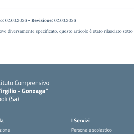
o:
02.03.2026
-
Revisione:
02.03.2026
ove diversamente specificato, questo articolo è stato rilasciato sott
tituto Comprensivo
irgilio - Gonzaga"
oli (Sa)
Visita la pagina iniziale della scuola
la
I Servizi
zione
Personale scolastico