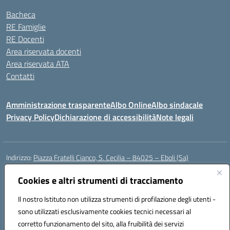
Bacheca
RE Famiglie
RE Docenti
Area riservata docenti
Area riservata ATA
Contatti
Amministrazione trasparente
Albo Online
Albo sindacale
Privacy Policy
Dichiarazione di accessibilità
Note legali
Indirizzo:
Piazza Fratelli Cianco, S. Cecilia – 84025 – Eboli (Sa)
Centralino:
0828601799
Email:
saic81900c@istruzione.it
Posta elettronica certificata (PEC):
Cookies e altri strumenti di tracciamento
saic81900c@pec.istruzione.it
Codice fiscale: 91028680659
Il nostro Istituto non utilizza strumenti di profilazione degli utenti -
Codice meccanografico:
SAIC81900C
sono utilizzati esclusivamente cookies tecnici necessari al
Codice Indice delle Pubbliche Amministrazioni (IPA): istsc_saic81900c
corretto funzionamento del sito, alla fruibilità dei servizi