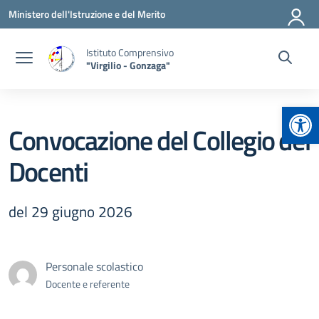
Vai ai contenuti
Vai al menu di navigazione
Vai al footer
Ministero dell'Istruzione e del Merito
Istituto Comprensivo
"Virgilio - Gonzaga"
Apr
Convocazione del Collegio dei
Docenti
del 29 giugno 2026
Personale scolastico
Docente e referente