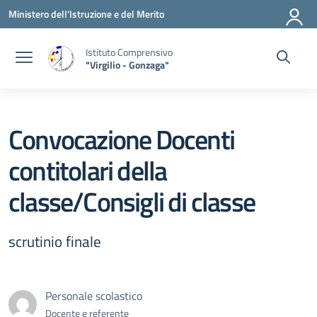
Vai ai contenuti
Vai al menu di navigazione
Vai al footer
Ministero dell'Istruzione e del Merito
Istituto Comprensivo
"Virgilio - Gonzaga"
Convocazione Docenti
contitolari della
classe/Consigli di classe
scrutinio finale
Personale scolastico
Docente e referente