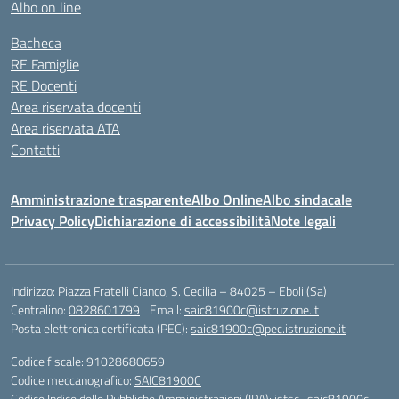
Albo on line
Bacheca
RE Famiglie
RE Docenti
Area riservata docenti
Area riservata ATA
Contatti
Amministrazione trasparente
Albo Online
Albo sindacale
Privacy Policy
Dichiarazione di accessibilità
Note legali
Indirizzo:
Piazza Fratelli Cianco, S. Cecilia – 84025 – Eboli (Sa)
Centralino:
0828601799
Email:
saic81900c@istruzione.it
Posta elettronica certificata (PEC):
saic81900c@pec.istruzione.it
Codice fiscale: 91028680659
Codice meccanografico:
SAIC81900C
Codice Indice delle Pubbliche Amministrazioni (IPA): istsc_saic81900c