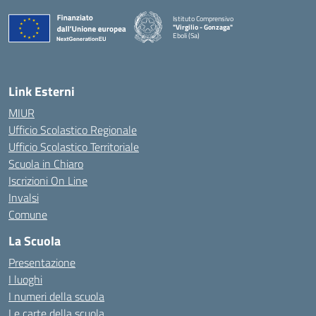
Istituto Comprensivo
"Virgilio - Gonzaga"
Eboli (Sa)
— Visita la pagina iniziale della scuola
Link Esterni
MIUR
Ufficio Scolastico Regionale
Ufficio Scolastico Territoriale
Scuola in Chiaro
Iscrizioni On Line
Invalsi
Comune
La Scuola
Presentazione
I luoghi
I numeri della scuola
Le carte della scuola