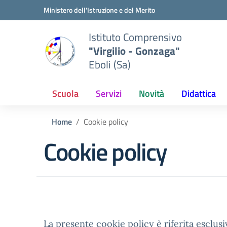
Vai ai contenuti
Vai al menu di navigazione
Vai al footer
Ministero dell'Istruzione e del Merito
Istituto Comprensivo
"Virgilio - Gonzaga"
Eboli (Sa)
Scuola
Servizi
Novità
Didattica
Home
Cookie policy
Cookie policy
La presente cookie policy è riferita esclusi