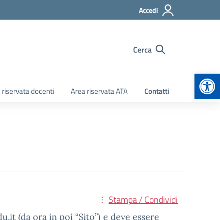
Accedi
Cerca
Apr
 riservata docenti
Area riservata ATA
Contatti
Stampa / Condividi
.it (da ora in poi “Sito”) e deve essere