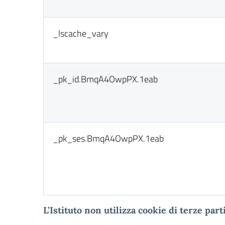
_lscache_vary
_pk_id.BmqA4OwpPX.1eab
_pk_ses.BmqA4OwpPX.1eab
L
’Istituto non utilizza cookie di terze parti