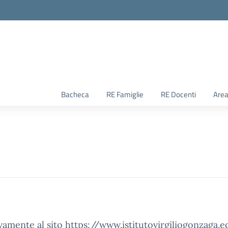
Bacheca
RE Famiglie
RE Docenti
Area
vamente al sito https://www.istitutovirgiliogonzaga.edu