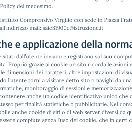
 Policy del medesimo.
stituto Comprensivo Virgilio con sede in Piazza Fratel
ll’indirizzo mail: saic81900c@istruzione.it
iche e applicazione della norm
i visitati dall’utente inviano e registrano sul suo comp
visita. Proprio grazie ai cookie un sito ricorda le azion
a, le dimensioni dei caratteri, altre impostazioni di vi
utente torni a visitare detto sito o navighi da una pa
rmatiche, monitoraggio di sessioni e memorizzazione d
contenere anche un codice identificativo unico che c
stesso per finalità statistiche o pubblicitarie. Nel cor
ile anche cookie di siti o di web server diversi da que
essere compiute senza l’uso dei cookie, che in certi 