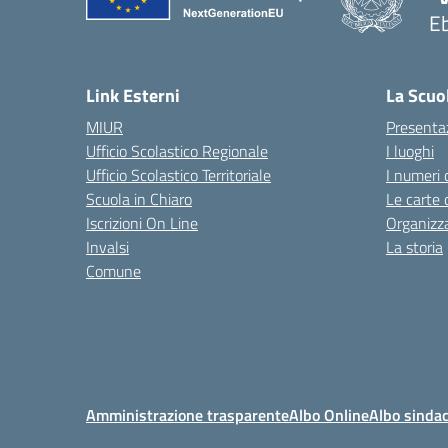
Eb
— 
Link Esterni
La Scuo
MIUR
Presenta
Ufficio Scolastico Regionale
I luoghi
Ufficio Scolastico Territoriale
I numeri 
Scuola in Chiaro
Le carte 
Iscrizioni On Line
Organizz
Invalsi
La storia
Comune
Amministrazione trasparente
Albo Online
Albo sindac