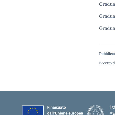
Graduat
Graduat
Graduat
Pubblicat
Eccetto d
Is
"V