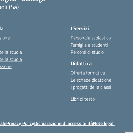
oli (Sa)
Visita la pagina iniziale della scuola
la
I Servizi
zione
Personale scolastico
Famiglie e studenti
della scuola
Percorsi di studio
della scuola
Didattica
azione
Offerta formativa
Le schede didattiche
I progetti delle classi
Libri di testo
ale
Privacy Policy
Dichiarazione di accessibilità
Note legali