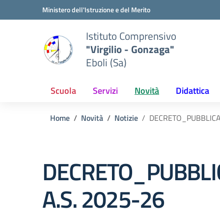
Vai ai contenuti
Vai al menu di navigazione
Vai al footer
Ministero dell'Istruzione e del Merito
Istituto Comprensivo
"Virgilio - Gonzaga"
Eboli (Sa)
Scuola
Servizi
Novità
Didattica
Home
Novità
Notizie
DECRETO_PUBBLICA
DECRETO_PUBBLI
A.S. 2025-26