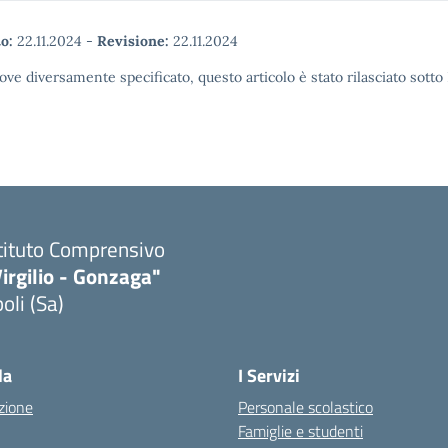
o:
22.11.2024
-
Revisione:
22.11.2024
ove diversamente specificato, questo articolo è stato rilasciato sott
tituto Comprensivo
irgilio - Gonzaga"
oli (Sa)
Visita la pagina iniziale della scuola
la
I Servizi
zione
Personale scolastico
Famiglie e studenti