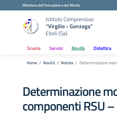
Vai ai contenuti
Vai al menu di navigazione
Vai al footer
Ministero dell'Istruzione e del Merito
Istituto Comprensivo
"Virgilio - Gonzaga"
Eboli (Sa)
Scuola
Servizi
Novità
Didattica
Home
Novità
Notizie
Determinazione mont
Determinazione mon
componenti RSU –