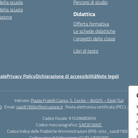
della scuola
Percorsi di studio
della scuola
Didattica
azione
Offerta formativa
Le schede didattiche
I progetti delle classi
Libri di testo
ale
Privacy Policy
Dichiarazione di accessibilità
Note legali
Indirizzo:
Piazza Fratelli Cianco, S. Cecilia – 84025 – Eboli (Sa)
9
Email:
saic81900c@istruzione.it
Posta elettronica certificata (PEC):
saic8
Codice fiscale: 91028680659
Codice meccanografico:
SAIC81900C
Codice Indice delle Pubbliche Amministrazioni (IPA): istsc_saic81900c
Codice unico di fatturazione (CUF): UFWGMO