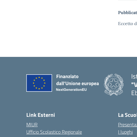
Pubblicat
Eccetto d
Is
"V
Eb
— 
Link Esterni
La Scuo
MIUR
Presenta
Ufficio Scolastico Regionale
I luoghi