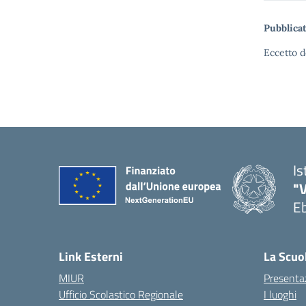
Pubblicat
Eccetto d
Is
"V
Eb
— 
Link Esterni
La Scuo
MIUR
Presenta
Ufficio Scolastico Regionale
I luoghi