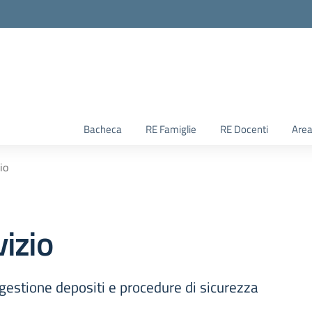
Bacheca
RE Famiglie
RE Docenti
Area
io
vizio
 gestione depositi e procedure di sicurezza