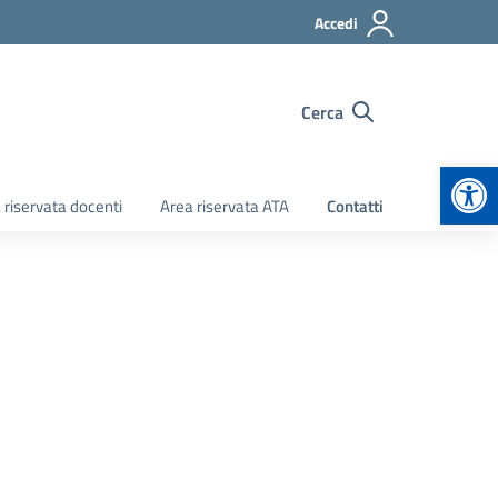
Accedi
Cerca
Apr
 riservata docenti
Area riservata ATA
Contatti