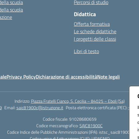
della scuola
Percorsi di studio
della scuola
Didattica
azione
Offerta formativa
Le schede didattiche
I progetti delle classi
Libri di testo
ale
Privacy Policy
Dichiarazione di accessibilità
Note legali
Indirizzo:
Piazza Fratelli Cianco, S. Cecilia – 84025 – Eboli (Sa)
9
Email:
saic81900c@istruzione.it
Posta elettronica certificata (PEC):
saic8
Codice fiscale: 91028680659
Codice meccanografico:
SAIC81900C
Codice Indice delle Pubbliche Amministrazioni (IPA): istsc_saic81900c
Codice unico di fatturazione (CUF): UFWGMO