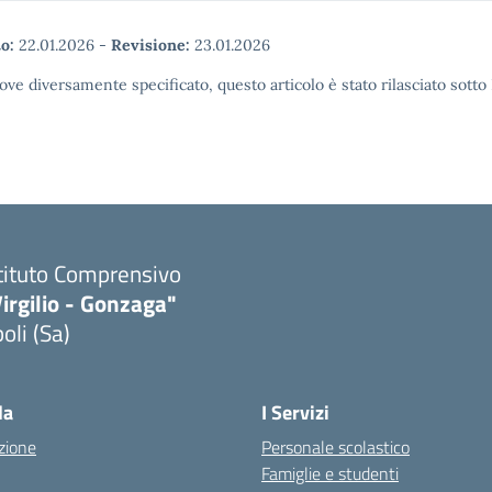
o:
22.01.2026
-
Revisione:
23.01.2026
ove diversamente specificato, questo articolo è stato rilasciato sott
tituto Comprensivo
irgilio - Gonzaga"
oli (Sa)
Visita la pagina iniziale della scuola
la
I Servizi
zione
Personale scolastico
Famiglie e studenti