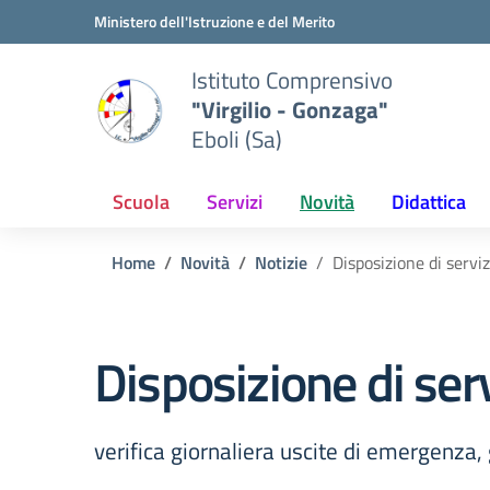
Vai ai contenuti
Vai al menu di navigazione
Vai al footer
Ministero dell'Istruzione e del Merito
Istituto Comprensivo
"Virgilio - Gonzaga"
Eboli (Sa)
Scuola
Servizi
Novità
Didattica
Home
Novità
Notizie
Disposizione di serviz
Disposizione di ser
verifica giornaliera uscite di emergenza,