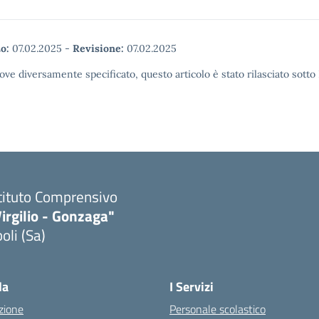
o:
07.02.2025
-
Revisione:
07.02.2025
ove diversamente specificato, questo articolo è stato rilasciato sott
tituto Comprensivo
irgilio - Gonzaga"
oli (Sa)
Visita la pagina iniziale della scuola
la
I Servizi
zione
Personale scolastico