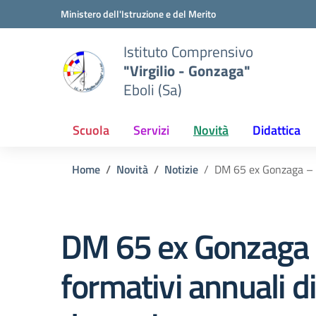
Vai ai contenuti
Vai al menu di navigazione
Vai al footer
Ministero dell'Istruzione e del Merito
Istituto Comprensivo
"Virgilio - Gonzaga"
Eboli (Sa)
Scuola
Servizi
Novità
Didattica
Home
Novità
Notizie
DM 65 ex Gonzaga – Ri
DM 65 ex Gonzaga – 
formativi annuali d