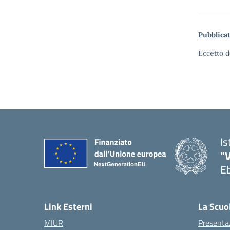
Pubblicat
Eccetto d
Is
"V
Eb
— 
Link Esterni
La Scuo
MIUR
Presenta