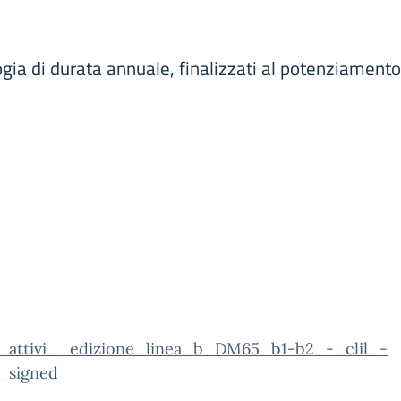
ogia di durata annuale, finalizzati al potenziament
a_attivi__edizione_linea_b_DM65_b1-b2_-_clil_-
_signed