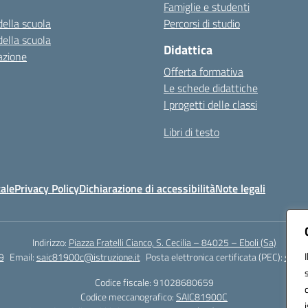
Famiglie e studenti
della scuola
Percorsi di studio
della scuola
Didattica
azione
Offerta formativa
Le schede didattiche
I progetti delle classi
Libri di testo
ale
Privacy Policy
Dichiarazione di accessibilità
Note legali
Indirizzo:
Piazza Fratelli Cianco, S. Cecilia – 84025 – Eboli (Sa)
9
Email:
saic81900c@istruzione.it
Posta elettronica certificata (PEC):
saic8
Codice fiscale: 91028680659
Codice meccanografico:
SAIC81900C