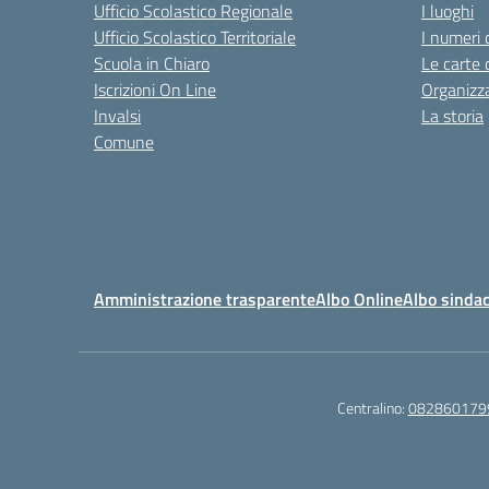
Ufficio Scolastico Regionale
I luoghi
Ufficio Scolastico Territoriale
I numeri 
Scuola in Chiaro
Le carte 
Iscrizioni On Line
Organizz
Invalsi
La storia
Comune
Amministrazione trasparente
Albo Online
Albo sindac
Centralino:
082860179