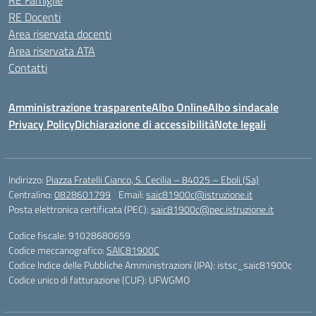
RE Famiglie
RE Docenti
Area riservata docenti
Area riservata ATA
Contatti
Amministrazione trasparente
Albo Online
Albo sindacale
Privacy Policy
Dichiarazione di accessibilità
Note legali
Indirizzo:
Piazza Fratelli Cianco, S. Cecilia – 84025 – Eboli (Sa)
Centralino:
0828601799
Email:
saic81900c@istruzione.it
Posta elettronica certificata (PEC):
saic81900c@pec.istruzione.it
Codice fiscale: 91028680659
Codice meccanografico:
SAIC81900C
Codice Indice delle Pubbliche Amministrazioni (IPA): istsc_saic81900c
Codice unico di fatturazione (CUF): UFWGMO