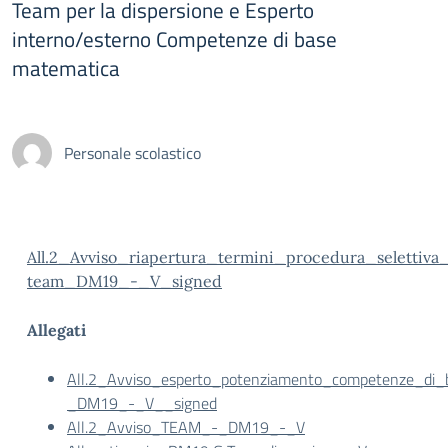
Team per la dispersione e Esperto
interno/esterno Competenze di base
matematica
Personale scolastico
All.2_Avviso_riapertura_termini_procedura_selettiva
team_DM19_-_V_signed
Allegati
All.2_Avviso_esperto_potenziamento_competenze_di_
_DM19_-_V__signed
All.2_Avviso_TEAM_-_DM19_-_V