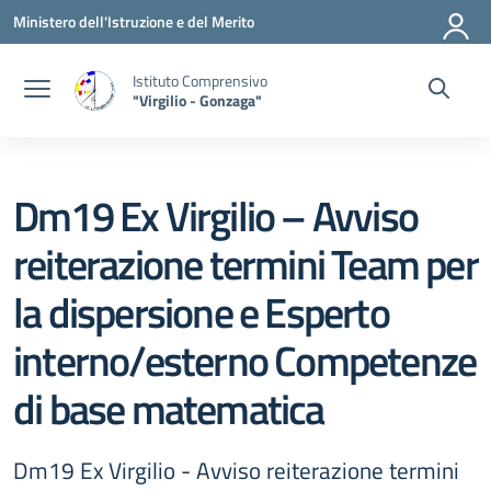
Vai ai contenuti
Vai al menu di navigazione
Vai al footer
Ministero dell'Istruzione e del Merito
Istituto Comprensivo
"Virgilio - Gonzaga"
Dm19 Ex Virgilio – Avviso
reiterazione termini Team per
la dispersione e Esperto
interno/esterno Competenze
di base matematica
Dm19 Ex Virgilio - Avviso reiterazione termini