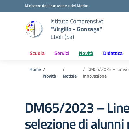
Vai ai contenuti
Vai al menu di navigazione
Vai al footer
Ministero dell'Istruzione e del Merito
Istituto Comprensivo
"Virgilio - Gonzaga"
Eboli (Sa)
Scuola
Servizi
Novità
Didattica
Home
DM65/2023 – Linea d’
Novità
Notizie
innovazione
DM65/2023 – Linea 
selezione di alunni