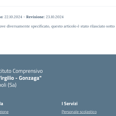
o:
22.10.2024
-
Revisione:
23.10.2024
ove diversamente specificato, questo articolo è stato rilasciato sott
tituto Comprensivo
irgilio - Gonzaga"
oli (Sa)
Visita la pagina iniziale della scuola
la
I Servizi
zione
Personale scolastico