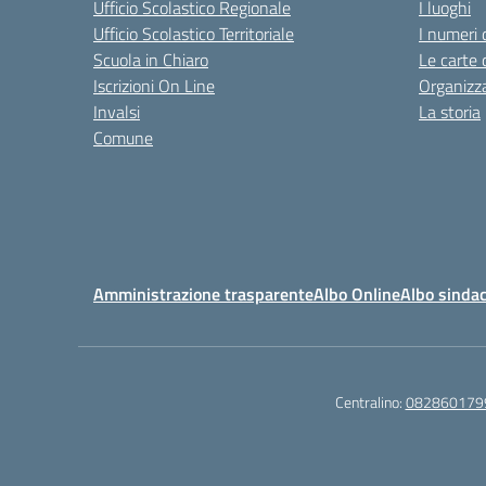
Ufficio Scolastico Regionale
I luoghi
Ufficio Scolastico Territoriale
I numeri 
Scuola in Chiaro
Le carte 
Iscrizioni On Line
Organizz
Invalsi
La storia
Comune
Amministrazione trasparente
Albo Online
Albo sindac
Centralino:
082860179