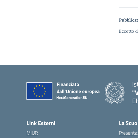
Pubblicat
Eccetto d
Is
"V
Eb
— 
Link Esterni
La Scuo
MIUR
Presenta