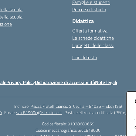
Famiglie e studenti
della scuola
Percorsi di studio
della scuola
Didattica
azione
Offerta formativa
Le schede didattiche
I progetti delle classi
Libri di testo
ale
Privacy Policy
Dichiarazione di accessibilità
Note legali
Indirizzo:
Piazza Fratelli Cianco, S. Cecilia – 84025 – Eboli (Sa)
9
Email:
saic81900c@istruzione.it
Posta elettronica certificata (PEC):
saic8
Codice fiscale: 91028680659
Codice meccanografico:
SAIC81900C