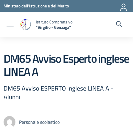
Vai ai contenuti
Vai al menu di navigazione
Vai al footer
Ministero dell'Istruzione e del Merito
Istituto Comprensivo
"Virgilio - Gonzaga"
DM65 Avviso Esperto inglese
LINEA A
DM65 Avviso ESPERTO inglese LINEA A -
Alunni
Personale scolastico