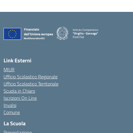
Istituto Comprensivo
"Virgilio - Gonzaga"
Eboli (Sa)
— Visita la pagina iniziale della scuola
Link Esterni
MIUR
Ufficio Scolastico Regionale
Ufficio Scolastico Territoriale
Scuola in Chiaro
Iscrizioni On Line
Invalsi
Comune
La Scuola
Presentazione