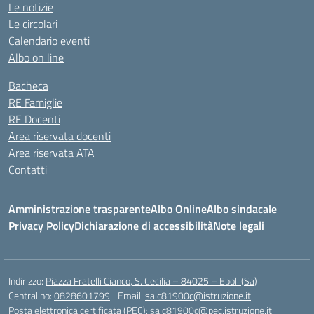
Le notizie
Le circolari
Calendario eventi
Albo on line
Bacheca
RE Famiglie
RE Docenti
Area riservata docenti
Area riservata ATA
Contatti
Amministrazione trasparente
Albo Online
Albo sindacale
Privacy Policy
Dichiarazione di accessibilità
Note legali
Indirizzo:
Piazza Fratelli Cianco, S. Cecilia – 84025 – Eboli (Sa)
Centralino:
0828601799
Email:
saic81900c@istruzione.it
Posta elettronica certificata (PEC):
saic81900c@pec.istruzione.it