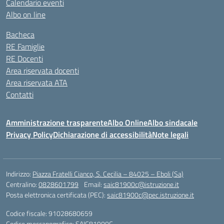
Calendario eventi
Albo on line
Bacheca
RE Famiglie
RE Docenti
Area riservata docenti
Area riservata ATA
Contatti
Amministrazione trasparente
Albo Online
Albo sindacale
Privacy Policy
Dichiarazione di accessibilità
Note legali
Indirizzo:
Piazza Fratelli Cianco, S. Cecilia – 84025 – Eboli (Sa)
Centralino:
0828601799
Email:
saic81900c@istruzione.it
Posta elettronica certificata (PEC):
saic81900c@pec.istruzione.it
Codice fiscale: 91028680659
Codice meccanografico:
SAIC81900C