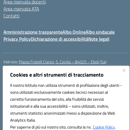
Area riservata docenti
Area riservata ATA
Contatti
Amministrazione trasparente
Albo Online
Albo sindacale
Privacy Policy
Dichiarazione di accessibilità
Note legali
Indirizzo:
Piazza Fratelli Cianco, S. Cecilia – 84025 – Eboli (Sa)
Centralino:
0828601799
Email:
saic81900c@istruzione.it
Posta elettronica certificata (PEC):
Cookies e altri strumenti di tracciamento
saic81900c@pec.istruzione.it
Codice fiscale: 91028680659
Il nostro Istituto non utilizza strumenti di profilazione degli utenti -
Codice meccanografico:
SAIC81900C
sono utilizzati esclusivamente cookies tecnici necessari al
Codice Indice delle Pubbliche Amministrazioni (IPA): istsc_saic81900c
corretto funzionamento del sito, alla fruibilità dei servizi
Codice unico di fatturazione (CUF): UFWGMO
istituzionali e alla sua accessibilità – sono utilizzati, inoltre,
strumenti statistici anonimizzati messi a disposizione da Web
Analytics Italia.
Hosting & Powered by 3D Solution S.r.l.
Per saperne di più sul nostro sito, consulta la ns.
Cookie Policy.