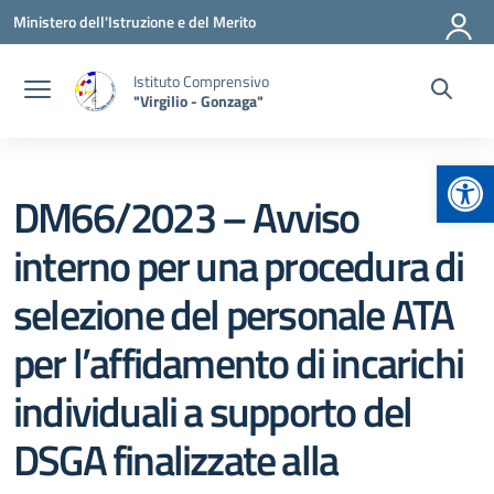
Vai ai contenuti
Vai al menu di navigazione
Vai al footer
Ministero dell'Istruzione e del Merito
Istituto Comprensivo
"Virgilio - Gonzaga"
Apr
DM66/2023 – Avviso
interno per una procedura di
selezione del personale ATA
per l’affidamento di incarichi
individuali a supporto del
DSGA finalizzate alla