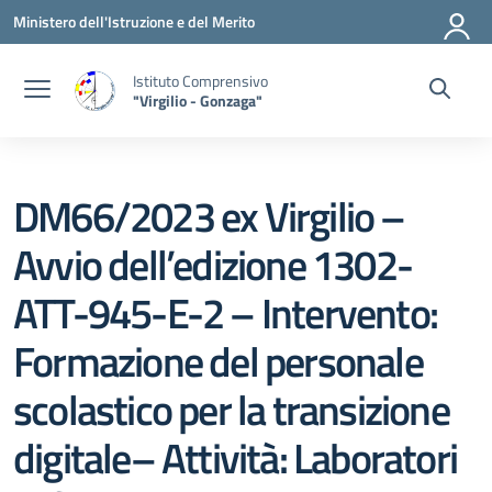
Vai ai contenuti
Vai al menu di navigazione
Vai al footer
Ministero dell'Istruzione e del Merito
Istituto Comprensivo
"Virgilio - Gonzaga"
DM66/2023 ex Virgilio –
Avvio dell’edizione 1302-
ATT-945-E-2 – Intervento:
Formazione del personale
scolastico per la transizione
digitale– Attività: Laboratori