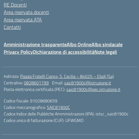
RE Docenti
Area riservata docenti
Area riservata ATA
Contatti
Amministrazione trasparente
Albo Online
Albo sindacale
Privacy Policy
Dichiarazione di accessibilità
Note legali
Indirizzo:
Piazza Fratelli Cianco, S. Cecilia – 84025 – Eboli (Sa)
Centralino:
0828601799
Email:
saic81900c@istruzione.it
Posta elettronica certificata (PEC):
saic81900c@pec.istruzione.it
Codice fiscale: 91028680659
Codice meccanografico:
SAIC81900C
Codice Indice delle Pubbliche Amministrazioni (IPA): istsc_saic81900c
Codice unico di fatturazione (CUF): UFWGMO