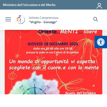
Vai ai contenuti
Vai al menu di navigazione
Vai al footer
Ministero dell'Istruzione e del Merito
Istituto Comprensivo
"Virgilio - Gonzaga"
Apr