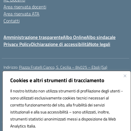
Area riservata docenti
Area riservata ATA
Contatti
Amministrazione trasparente
Albo Online
Albo sindacale
Privacy Policy
Dichiarazione di accessibilità
Note legali
Indirizzo:
Piazza Fratelli Cianco, S. Cecilia – 84025 – Eboli (Sa)
Centralino:
0828601799
Email:
saic81900c@istruzione.it
Posta elettronica certificata (PEC):
Cookies e altri strumenti di tracciamento
saic81900c@pec.istruzione.it
Codice fiscale: 91028680659
Il nostro Istituto non utilizza strumenti di profilazione degli utenti -
Codice meccanografico:
SAIC81900C
sono utilizzati esclusivamente cookies tecnici necessari al
Codice Indice delle Pubbliche Amministrazioni (IPA): istsc_saic81900c
corretto funzionamento del sito, alla fruibilità dei servizi
Codice unico di fatturazione (CUF): UFWGMO
istituzionali e alla sua accessibilità – sono utilizzati, inoltre,
strumenti statistici anonimizzati messi a disposizione da Web
Analytics Italia.
Hosting & Powered by 3D Solution S.r.l.