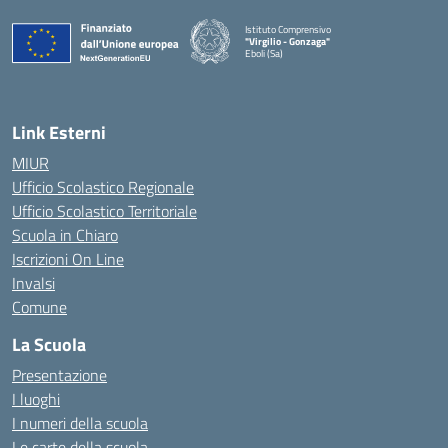
Istituto Comprensivo
"Virgilio - Gonzaga"
Eboli (Sa)
— Visita la pagina iniziale della scuola
Link Esterni
MIUR
Ufficio Scolastico Regionale
Ufficio Scolastico Territoriale
Scuola in Chiaro
Iscrizioni On Line
Invalsi
Comune
La Scuola
Presentazione
I luoghi
I numeri della scuola
Le carte della scuola