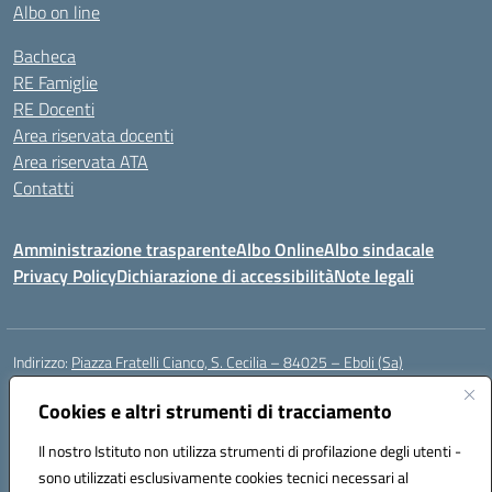
Albo on line
Bacheca
RE Famiglie
RE Docenti
Area riservata docenti
Area riservata ATA
Contatti
Amministrazione trasparente
Albo Online
Albo sindacale
Privacy Policy
Dichiarazione di accessibilità
Note legali
Indirizzo:
Piazza Fratelli Cianco, S. Cecilia – 84025 – Eboli (Sa)
Centralino:
0828601799
Email:
saic81900c@istruzione.it
Posta elettronica certificata (PEC):
Cookies e altri strumenti di tracciamento
saic81900c@pec.istruzione.it
Codice fiscale: 91028680659
Il nostro Istituto non utilizza strumenti di profilazione degli utenti -
Codice meccanografico:
SAIC81900C
sono utilizzati esclusivamente cookies tecnici necessari al