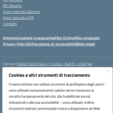
RE Docenti
Area riservata docenti
Area riservata ATA
Contatti
Amministrazione trasparente
Albo Online
Albo sindacale
Privacy Policy
Dichiarazione di accessibilità
Note legali
Indirizzo:
Piazza Fratelli Cianco, S. Cecilia – 84025 – Eboli (Sa)
Centralino:
0828601799
Email:
saic81900c@istruzione.it
Posta elettronica certificata (PEC):
Cookies e altri strumenti di tracciamento
saic81900c@pec.istruzione.it
Codice fiscale: 91028680659
Il nostro Istituto non utilizza strumenti di profilazione degli utenti -
Codice meccanografico:
SAIC81900C
sono utilizzati esclusivamente cookies tecnici necessari al
Codice Indice delle Pubbliche Amministrazioni (IPA): istsc_saic81900c
corretto funzionamento del sito, alla fruibilità dei servizi
Codice unico di fatturazione (CUF): UFWGMO
istituzionali e alla sua accessibilità – sono utilizzati, inoltre,
strumenti statistici anonimizzati messi a disposizione da Web