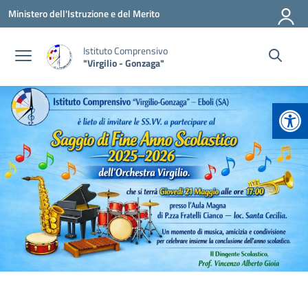
Vai ai contenuti
Vai al menu di navigazione
Vai al footer
Ministero dell'Istruzione e del Merito
Istituto Comprensivo
"Virgilio - Gonzaga"
Apr