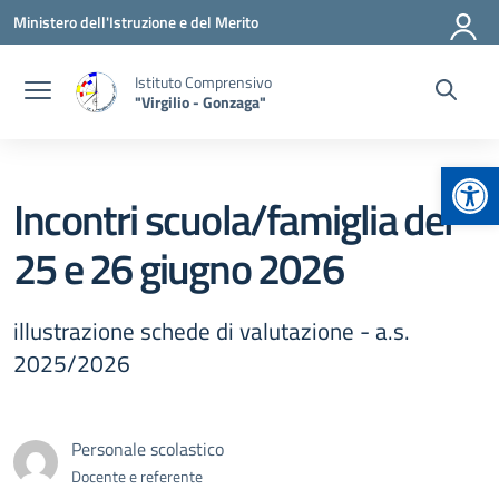
Vai ai contenuti
Vai al menu di navigazione
Vai al footer
Ministero dell'Istruzione e del Merito
Istituto Comprensivo
"Virgilio - Gonzaga"
Apr
Incontri scuola/famiglia del
25 e 26 giugno 2026
illustrazione schede di valutazione - a.s.
2025/2026
Personale scolastico
Docente e referente