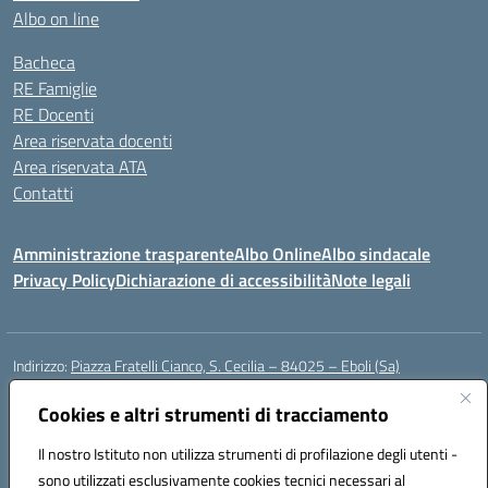
Albo on line
Bacheca
RE Famiglie
RE Docenti
Area riservata docenti
Area riservata ATA
Contatti
Amministrazione trasparente
Albo Online
Albo sindacale
Privacy Policy
Dichiarazione di accessibilità
Note legali
Indirizzo:
Piazza Fratelli Cianco, S. Cecilia – 84025 – Eboli (Sa)
Centralino:
0828601799
Email:
saic81900c@istruzione.it
Posta elettronica certificata (PEC):
Cookies e altri strumenti di tracciamento
saic81900c@pec.istruzione.it
Codice fiscale: 91028680659
Il nostro Istituto non utilizza strumenti di profilazione degli utenti -
Codice meccanografico:
SAIC81900C
sono utilizzati esclusivamente cookies tecnici necessari al