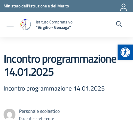
Vai ai contenuti
Vai al menu di navigazione
Vai al footer
Ministero dell'Istruzione e del Merito
Istituto Comprensivo
"Virgilio - Gonzaga"
Apr
Incontro programmazione
14.01.2025
Incontro programmazione 14.01.2025
Personale scolastico
Docente e referente