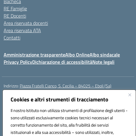
Bacheca
RE Famiglie
RE Docenti
Area riservata docenti
Area riservata ATA
Contatti
Amministrazione trasparente
Albo Online
Albo sindacale
Privacy Policy
Dichiarazione di accessibilità
Note legali
Indirizzo:
Piazza Fratelli Cianco, S. Cecilia – 84025 – Eboli (Sa)
Centralino:
0828601799
Email:
saic81900c@istruzione.it
Posta elettronica certificata (PEC):
Cookies e altri strumenti di tracciamento
saic81900c@pec.istruzione.it
Codice fiscale: 91028680659
Il nostro Istituto non utilizza strumenti di profilazione degli utenti -
Codice meccanografico:
SAIC81900C
sono utilizzati esclusivamente cookies tecnici necessari al
Codice Indice delle Pubbliche Amministrazioni (IPA): istsc_saic81900c
corretto funzionamento del sito, alla fruibilità dei servizi
Codice unico di fatturazione (CUF): UFWGMO
istituzionali e alla sua accessibilità – sono utilizzati, inoltre,