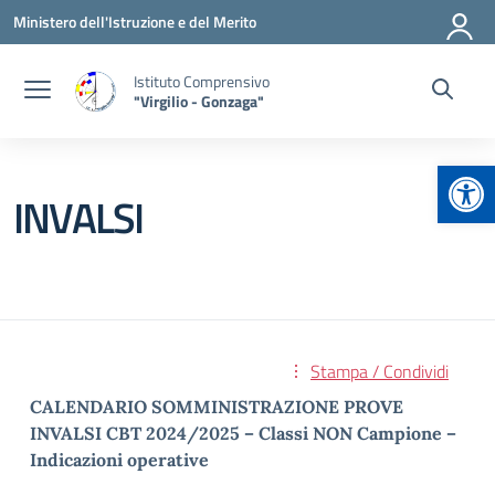
Vai ai contenuti
Vai al menu di navigazione
Vai al footer
Ministero dell'Istruzione e del Merito
Istituto Comprensivo
"Virgilio - Gonzaga"
Apr
INVALSI
Stampa / Condividi
CALENDARIO SOMMINISTRAZIONE PROVE
INVALSI CBT 2024/2025 – Classi NON Campione –
Indicazioni operative