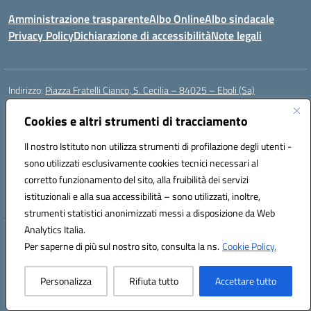
Amministrazione trasparente
Albo Online
Albo sindacale
Privacy Policy
Dichiarazione di accessibilità
Note legali
Indirizzo:
Piazza Fratelli Cianco, S. Cecilia – 84025 – Eboli (Sa)
Centralino:
0828601799
Email:
saic81900c@istruzione.it
Posta elettronica certificata (PEC):
Cookies e altri strumenti di tracciamento
saic81900c@pec.istruzione.it
Codice fiscale: 91028680659
Il nostro Istituto non utilizza strumenti di profilazione degli utenti -
Codice meccanografico:
SAIC81900C
sono utilizzati esclusivamente cookies tecnici necessari al
Codice Indice delle Pubbliche Amministrazioni (IPA): istsc_saic81900c
corretto funzionamento del sito, alla fruibilità dei servizi
Codice unico di fatturazione (CUF): UFWGMO
istituzionali e alla sua accessibilità – sono utilizzati, inoltre,
strumenti statistici anonimizzati messi a disposizione da Web
Analytics Italia.
Hosting & Powered by 3D Solution S.r.l.
Per saperne di più sul nostro sito, consulta la ns.
Cookie Policy.
Concept & Design by Designers Italia
Personalizza
Rifiuta tutto
Accettare tutto