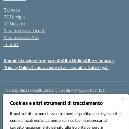
Bacheca
RE Famiglie
RE Docenti
Area riservata docenti
Area riservata ATA
Contatti
Amministrazione trasparente
Albo Online
Albo sindacale
Privacy Policy
Dichiarazione di accessibilità
Note legali
Indirizzo:
Piazza Fratelli Cianco, S. Cecilia – 84025 – Eboli (Sa)
Centralino:
0828601799
Email:
saic81900c@istruzione.it
Posta elettronica certificata (PEC):
Cookies e altri strumenti di tracciamento
saic81900c@pec.istruzione.it
Codice fiscale: 91028680659
Il nostro Istituto non utilizza strumenti di profilazione degli utenti -
Codice meccanografico:
SAIC81900C
sono utilizzati esclusivamente cookies tecnici necessari al
Codice Indice delle Pubbliche Amministrazioni (IPA): istsc_saic81900c
corretto funzionamento del sito, alla fruibilità dei servizi