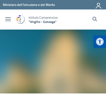
Vai ai contenuti
Vai al menu di navigazione
Vai al footer
Ministero dell'Istruzione e del Merito
Istituto Comprensivo
"Virgilio - Gonzaga"
Apr