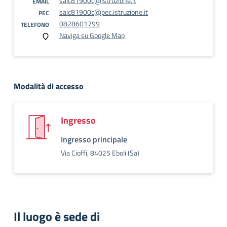
saic81900c@istruzione.it
EMAIL
saic81900c@pec.istruzione.it
PEC
0828601799
TELEFONO
Naviga su Google Map
Modalità di accesso
Ingresso
Ingresso principale
Via Cioffi, 84025 Eboli (Sa)
Il luogo è sede di