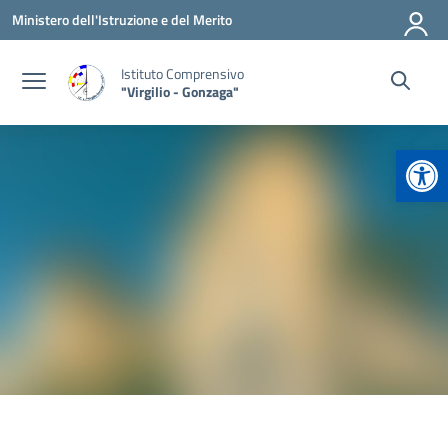
Vai ai contenuti
Vai al menu di navigazione
Vai al footer
Ministero dell'Istruzione e del Merito
Istituto Comprensivo
"Virgilio - Gonzaga"
Apr