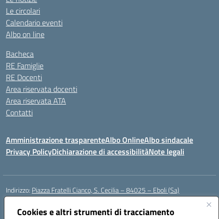
Le circolari
Calendario eventi
Albo on line
Bacheca
RE Famiglie
RE Docenti
Area riservata docenti
Area riservata ATA
Contatti
Amministrazione trasparente
Albo Online
Albo sindacale
Privacy Policy
Dichiarazione di accessibilità
Note legali
Indirizzo:
Piazza Fratelli Cianco, S. Cecilia – 84025 – Eboli (Sa)
Centralino:
0828601799
Email:
saic81900c@istruzione.it
Posta elettronica certificata (PEC):
Cookies e altri strumenti di tracciamento
saic81900c@pec.istruzione.it