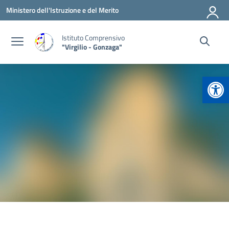
Vai ai contenuti
Vai al menu di navigazione
Vai al footer
Ministero dell'Istruzione e del Merito
Istituto Comprensivo
"Virgilio - Gonzaga"
Apr