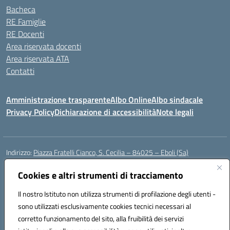
Bacheca
RE Famiglie
RE Docenti
Area riservata docenti
Area riservata ATA
Contatti
Amministrazione trasparente
Albo Online
Albo sindacale
Privacy Policy
Dichiarazione di accessibilità
Note legali
Indirizzo:
Piazza Fratelli Cianco, S. Cecilia – 84025 – Eboli (Sa)
Centralino:
0828601799
Email:
saic81900c@istruzione.it
Posta elettronica certificata (PEC):
Cookies e altri strumenti di tracciamento
saic81900c@pec.istruzione.it
Codice fiscale: 91028680659
Il nostro Istituto non utilizza strumenti di profilazione degli utenti -
Codice meccanografico:
SAIC81900C
sono utilizzati esclusivamente cookies tecnici necessari al
Codice Indice delle Pubbliche Amministrazioni (IPA): istsc_saic81900c
corretto funzionamento del sito, alla fruibilità dei servizi
Codice unico di fatturazione (CUF): UFWGMO