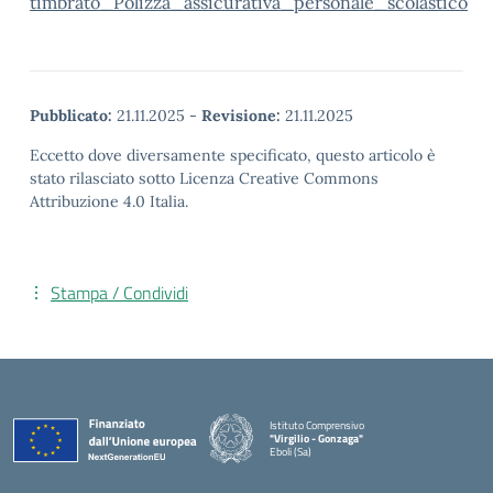
timbrato_Polizza_assicurativa_personale_scolastico
Pubblicato:
21.11.2025
-
Revisione:
21.11.2025
Eccetto dove diversamente specificato, questo articolo è
stato rilasciato sotto Licenza Creative Commons
Attribuzione 4.0 Italia.
Stampa / Condividi
Istituto Comprensivo
"Virgilio - Gonzaga"
Eboli (Sa)
— Visita la pagina iniziale della scuola