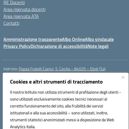
RE Docenti
Area riservata docenti
Area riservata ATA
Contatti
Amministrazione trasparente
Albo Online
Albo sindacale
Privacy Policy
Dichiarazione di accessibilità
Note legali
Indirizzo:
Piazza Fratelli Cianco, S. Cecilia – 84025 – Eboli (Sa)
Centralino:
0828601799
Email:
saic81900c@istruzione.it
Posta elettronica certificata (PEC):
Cookies e altri strumenti di tracciamento
saic81900c@pec.istruzione.it
Codice fiscale: 91028680659
Il nostro Istituto non utilizza strumenti di profilazione degli utenti -
Codice meccanografico:
SAIC81900C
sono utilizzati esclusivamente cookies tecnici necessari al
Codice Indice delle Pubbliche Amministrazioni (IPA): istsc_saic81900c
corretto funzionamento del sito, alla fruibilità dei servizi
Codice unico di fatturazione (CUF): UFWGMO
istituzionali e alla sua accessibilità – sono utilizzati, inoltre,
strumenti statistici anonimizzati messi a disposizione da Web
Analytics Italia.