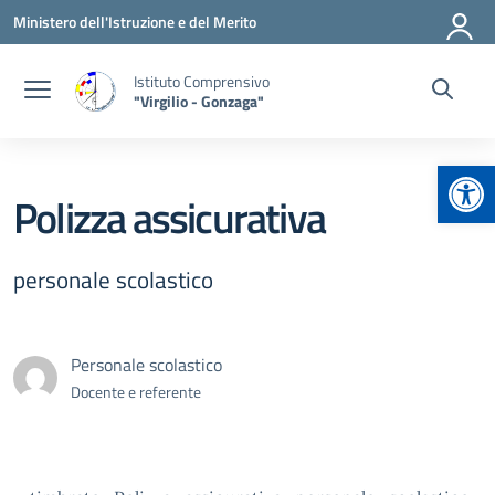
Vai ai contenuti
Vai al menu di navigazione
Vai al footer
Ministero dell'Istruzione e del Merito
Istituto Comprensivo
"Virgilio - Gonzaga"
Apr
Polizza assicurativa
personale scolastico
Personale scolastico
Docente e referente