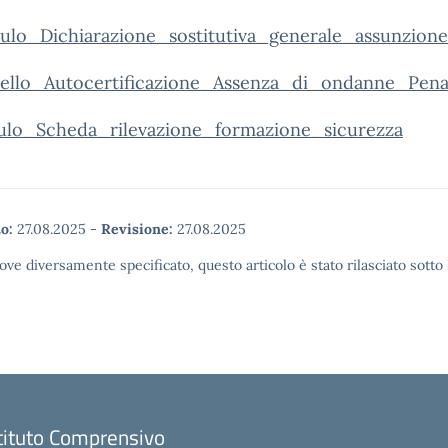
lo_Dichiarazione_sostitutiva_generale_assunzione
llo_Autocertificazione_Assenza_di_ondanne_Pena
lo_Scheda_rilevazione_formazione_sicurezza
o:
27.08.2025
-
Revisione:
27.08.2025
ove diversamente specificato, questo articolo è stato rilasciato sott
tituto Comprensivo