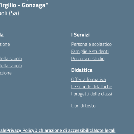
irgilio - Gonzaga"
oli (Sa)
Visita la pagina iniziale della scuola
la
I Servizi
zione
Personale scolastico
Famiglie e studenti
della scuola
Percorsi di studio
della scuola
Didattica
azione
Offerta formativa
Le schede didattiche
I progetti delle classi
Libri di testo
ale
Privacy Policy
Dichiarazione di accessibilità
Note legali