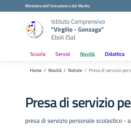
Vai ai contenuti
Vai al menu di navigazione
Vai al footer
Ministero dell'Istruzione e del Merito
Istituto Comprensivo
"Virgilio - Gonzaga"
Eboli (Sa)
Scuola
Servizi
Novità
Didattica
Home
Novità
Notizie
Presa di servizio per
Presa di servizio p
presa di servizio personale scolastico -