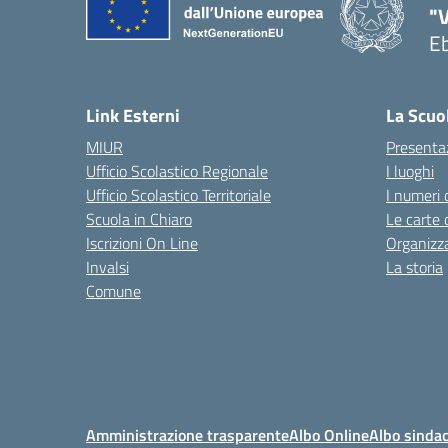
"V
Eb
— 
Link Esterni
La Scuo
MIUR
Presenta
Ufficio Scolastico Regionale
I luoghi
Ufficio Scolastico Territoriale
I numeri 
Scuola in Chiaro
Le carte 
Iscrizioni On Line
Organizz
Invalsi
La storia
Comune
Amministrazione trasparente
Albo Online
Albo sindac