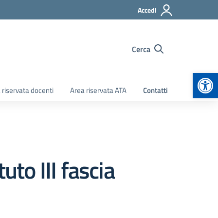
Accedi
Cerca
Apr
 riservata docenti
Area riservata ATA
Contatti
uto III fascia