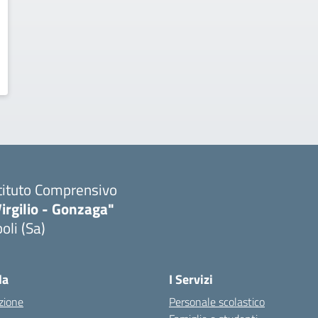
tituto Comprensivo
irgilio - Gonzaga"
oli (Sa)
Visita la pagina iniziale della scuola
la
I Servizi
zione
Personale scolastico