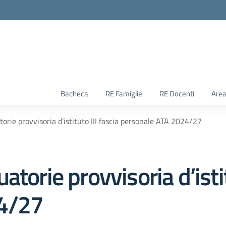
Bacheca
RE Famiglie
RE Docenti
Area
orie provvisoria d’istituto III fascia personale ATA 2024/27
torie provvisoria d’istit
24/27