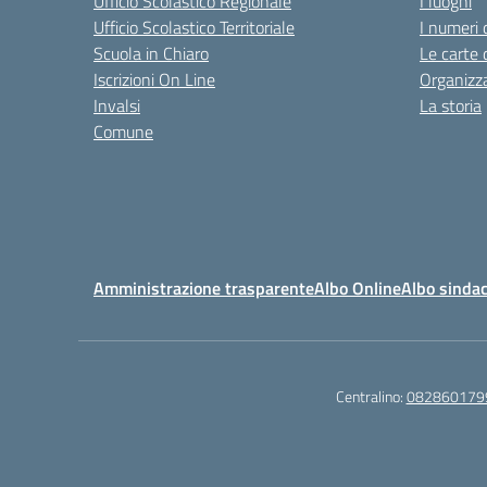
Ufficio Scolastico Regionale
I luoghi
Ufficio Scolastico Territoriale
I numeri 
Scuola in Chiaro
Le carte 
Iscrizioni On Line
Organizz
Invalsi
La storia
Comune
Amministrazione trasparente
Albo Online
Albo sindac
Centralino:
082860179