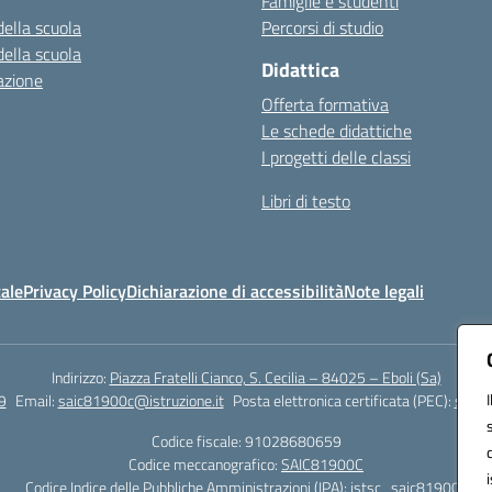
Famiglie e studenti
della scuola
Percorsi di studio
della scuola
Didattica
azione
Offerta formativa
Le schede didattiche
I progetti delle classi
Libri di testo
ale
Privacy Policy
Dichiarazione di accessibilità
Note legali
Indirizzo:
Piazza Fratelli Cianco, S. Cecilia – 84025 – Eboli (Sa)
9
Email:
saic81900c@istruzione.it
Posta elettronica certificata (PEC):
saic8
Codice fiscale: 91028680659
Codice meccanografico:
SAIC81900C
Codice Indice delle Pubbliche Amministrazioni (IPA): istsc_saic81900c