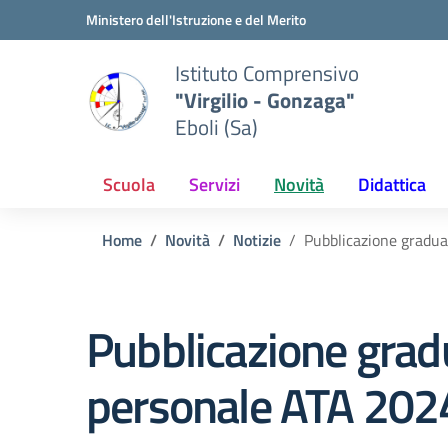
Vai ai contenuti
Vai al menu di navigazione
Vai al footer
Ministero dell'Istruzione e del Merito
Istituto Comprensivo
"Virgilio - Gonzaga"
Eboli (Sa)
Scuola
Servizi
Novità
Didattica
Home
Novità
Notizie
Pubblicazione graduat
Pubblicazione gradua
personale ATA 20