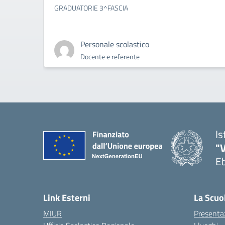
GRADUATORIE 3^FASCIA
Personale scolastico
Docente e referente
Is
"V
Eb
— 
Link Esterni
La Scuo
MIUR
Presenta