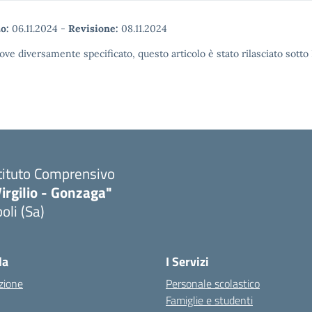
o:
06.11.2024
-
Revisione:
08.11.2024
ove diversamente specificato, questo articolo è stato rilasciato sott
tituto Comprensivo
irgilio - Gonzaga"
oli (Sa)
Visita la pagina iniziale della scuola
la
I Servizi
zione
Personale scolastico
Famiglie e studenti