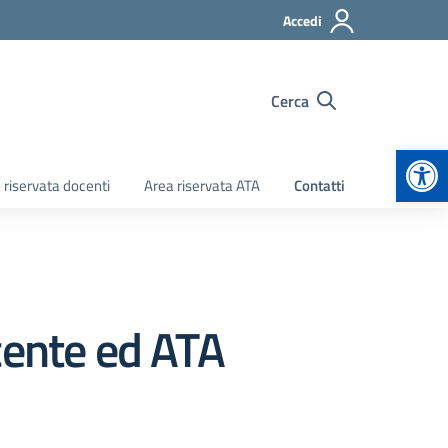
Accedi
Cerca
Apr
 riservata docenti
Area riservata ATA
Contatti
cente ed ATA