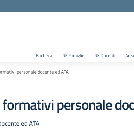
Bacheca
RE Famiglie
RE Docenti
Area
formativi personale docente ed ATA
i formativi personale do
 docente ed ATA