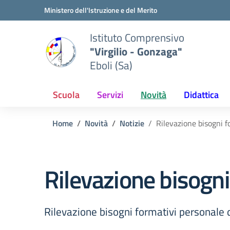
Vai ai contenuti
Vai al menu di navigazione
Vai al footer
Ministero dell'Istruzione e del Merito
Istituto Comprensivo
"Virgilio - Gonzaga"
Eboli (Sa)
Scuola
Servizi
Novità
Didattica
Home
Novità
Notizie
Rilevazione bisogni 
Rilevazione bisogn
Rilevazione bisogni formativi personale