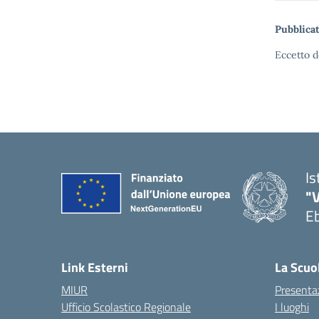
Pubblicat
Eccetto d
Is
"V
Eb
— 
Link Esterni
La Scuo
MIUR
Presenta
Ufficio Scolastico Regionale
I luoghi