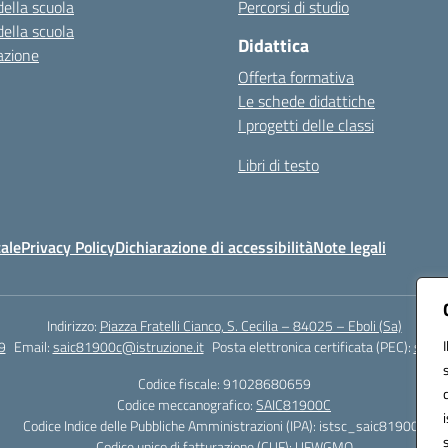
della scuola
Percorsi di studio
della scuola
Didattica
azione
Offerta formativa
Le schede didattiche
I progetti delle classi
Libri di testo
ale
Privacy Policy
Dichiarazione di accessibilità
Note legali
Indirizzo:
Piazza Fratelli Cianco, S. Cecilia – 84025 – Eboli (Sa)
9
Email:
saic81900c@istruzione.it
Posta elettronica certificata (PEC):
saic8
Codice fiscale: 91028680659
Codice meccanografico:
SAIC81900C
Codice Indice delle Pubbliche Amministrazioni (IPA): istsc_saic81900c
Codice unico di fatturazione (CUF): UFWGMO